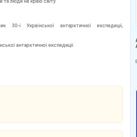
ти та люди на краю світу.
к 30-ї Української антарктичної експедиції,
їнської антарктичної експедиції.