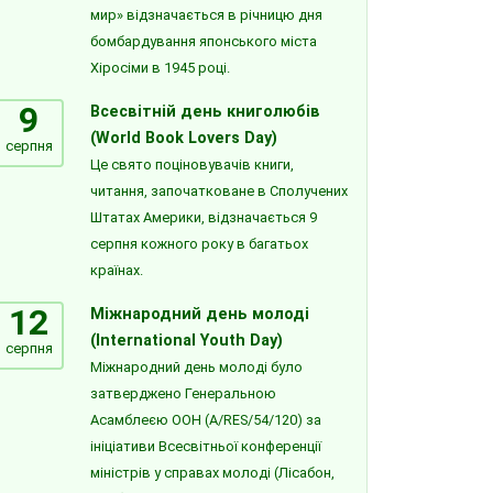
мир» відзначається в річницю дня
бомбардування японського міста
Хіросіми в 1945 році.
9
Всесвітній день книголюбів
(World Book Lovers Day)
серпня
Це свято поціновувачів книги,
читання, започатковане в Сполучених
Штатах Америки, відзначається 9
серпня кожного року в багатьох
країнах.
12
Міжнародний день молоді
(International Youth Day)
серпня
Міжнародний день молоді було
затверджено Генеральною
Асамблеєю ООН (A/RES/54/120) за
ініціативи Всесвітньої конференції
міністрів у справах молоді (Лісабон,