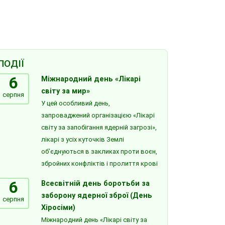
ПОДІЇ
6
Міжнародний день «Лікарі
світу за мир»
серпня
У цей особливий день,
запроваджений організацією «Лікарі
світу за запобігання ядерній загрозі»,
лікарі з усіх куточків Землі
об’єднуються в закликах проти воєн,
збройних конфліктів і пролиття крові
6
Всесвітній день боротьби за
заборону ядерної зброї (День
серпня
Хіросіми)
Міжнародний день «Лікарі світу за