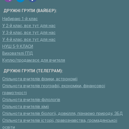
ДРУЖНІ ГРУПИ (ВАЙБЕР):
Набираю 1-й клас
У 2-й клас, все тут для нас
У 3-й клас, все тут для нас
У 4-й клас, все тут для нас
НУШ 5-9 КЛАСИ
Вихователі ГПД
Куплю/продам:все для вчителя
ДРУЖНІ ГРУПИ (ТЕЛЕГРАМ):
Спільнота вчителів фізики, астрономії
Спільнота вчителів географії, економіки, фінансової
грамотності
Спільнота вчителів-філологів
Спільнота вчителів хімії
Спільнота вчителів біології, довкілля, пізнаємо природу, ЗБД
Спільнота вчителів історії, правознавства, громадянської
освіти