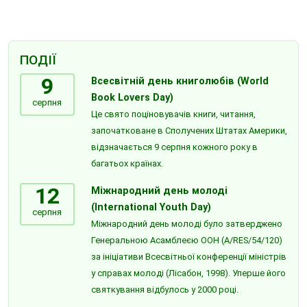
ПОДІЇ
9
Всесвітній день книголюбів (World
Book Lovers Day)
серпня
Це свято поціновувачів книги, читання,
започатковане в Сполучених Штатах Америки,
відзначається 9 серпня кожного року в
багатьох країнах.
12
Міжнародний день молоді
(International Youth Day)
серпня
Міжнародний день молоді було затверджено
Генеральною Асамблеєю ООН (A/RES/54/120)
за ініціативи Всесвітньої конференції міністрів
у справах молоді (Лісабон, 1998). Уперше його
святкування відбулось у 2000 році.