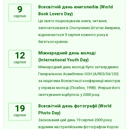
9
Всесвітній день книголюбів (World
Book Lovers Day)
серпня
Це свято поціновувачів книги, читання,
започатковане в Сполучених Штатах Америки,
відзначається 9 серпня кожного року в
багатьох країнах.
12
Міжнародний день молоді
(International Youth Day)
серпня
Міжнародний день молоді було затверджено
Генеральною Асамблеєю ООН (A/RES/54/120)
за ініціативи Всесвітньої конференції міністрів
у справах молоді (Лісабон, 1998). Уперше його
святкування відбулось у 2000 році.
19
Всесвітній день фотографії (World
Photo Day)
серпня
Заснований цей день 19 серпня 2009 року
відомим австралійським фотографом Корскі