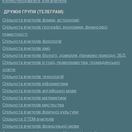
Куплю/продам:все для вчителя
ДРУЖНІ ГРУПИ (ТЕЛЕГРАМ):
Спільнота вчителів фізики, астрономії
Спільнота вчителів географії, економіки, фінансової
грамотності
Спільнота вчителів-філологів
Спільнота вчителів хімії
Спільнота вчителів біології, довкілля, пізнаємо природу, ЗБД
Спільнота вчителів історії, правознавства, громадянської
освіти
Спільнота вчителів технологій
Спільнота вчителів інформатики
Спільнота вчителів англійської мови
Спільнота вчителів математики
Спільнота вчителів мистецтва
Спільнота вчителів фізичної культури
Спільнота STEM-вчителів
Спільнота вчителів французької мови