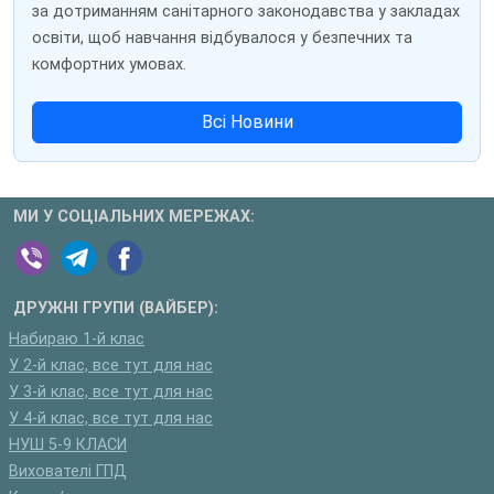
за дотриманням санітарного законодавства у закладах
освіти, щоб навчання відбувалося у безпечних та
комфортних умовах.
Всі Новини
МИ У СОЦІАЛЬНИХ МЕРЕЖАХ:
ДРУЖНІ ГРУПИ (ВАЙБЕР):
Набираю 1-й клас
У 2-й клас, все тут для нас
У 3-й клас, все тут для нас
У 4-й клас, все тут для нас
НУШ 5-9 КЛАСИ
Вихователі ГПД