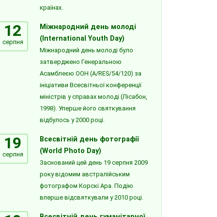
країнах.
12
Міжнародний день молоді
(International Youth Day)
серпня
Міжнародний день молоді було
затверджено Генеральною
Асамблеєю ООН (A/RES/54/120) за
ініціативи Всесвітньої конференції
міністрів у справах молоді (Лісабон,
1998). Уперше його святкування
відбулось у 2000 році.
19
Всесвітній день фотографії
(World Photo Day)
серпня
Заснований цей день 19 серпня 2009
року відомим австралійським
фотографом Корскі Ара. Подію
вперше відсвяткували у 2010 році.
Всесвітній день гуманітарної