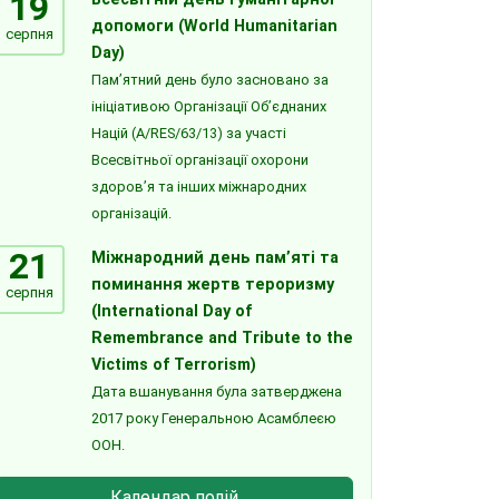
19
допомоги (World Humanitarian
серпня
Day)
Пам’ятний день було засновано за
ініціативою Організації Об’єднаних
Націй (A/RES/63/13) за участі
Всесвітньої організації охорони
здоров’я та інших міжнародних
організацій.
21
Міжнародний день пам’яті та
поминання жертв тероризму
серпня
(International Day of
Remembrance and Tribute to the
Victims of Terrorism)
Дата вшанування була затверджена
2017 року Генеральною Асамблеєю
ООН.
Календар подій