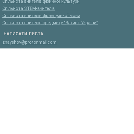
Спільнота вчителів фізичної культури
Спільнота STEM-вчителів
Спільнота вчителів французької мови
Спільнота вчителів предмету "Захист України"
НАПИСАТИ ЛИСТА:
znayshov@protonmail.com