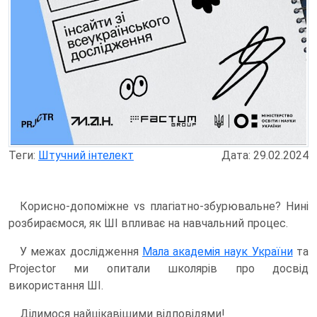
Теги:
Штучний інтелект
Дата: 29.02.2024
Корисно-допоміжне vs плагіатно-збурювальне? Нині
розбираємося, як ШІ впливає на навчальний процес.
У межах дослідження
Мала академія наук України
та
Projector ми опитали школярів про досвід
використання ШІ.
Ділимося найцікавішими відповідями!