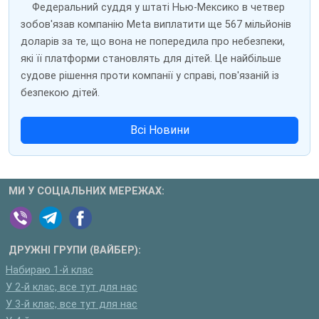
Федеральний суддя у штаті Нью-Мексико в четвер
зобов'язав компанію Meta виплатити ще 567 мільйонів
доларів за те, що вона не попередила про небезпеки,
які її платформи становлять для дітей. Це найбільше
судове рішення проти компанії у справі, пов'язаній із
безпекою дітей.
Всі Новини
МИ У СОЦІАЛЬНИХ МЕРЕЖАХ:
ДРУЖНІ ГРУПИ (ВАЙБЕР):
Набираю 1-й клас
У 2-й клас, все тут для нас
У 3-й клас, все тут для нас