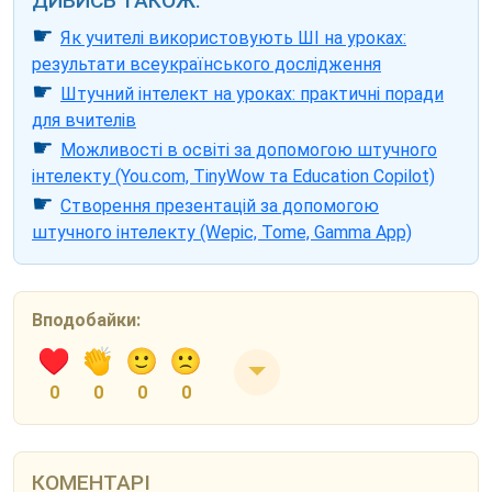
ДИВИСЬ ТАКОЖ:
☛
Як учителі використовують ШІ на уроках:
результати всеукраїнського дослідження
☛
Штучний інтелект на уроках: практичні поради
для вчителів
☛
Можливості в освіті за допомогою штучного
інтелекту (You.com, TinyWow та Education Copilot)
☛
Створення презентацій за допомогою
штучного інтелекту (Wepic, Tome, Gamma App)
Вподобайки:
0
0
0
0
КОМЕНТАРІ