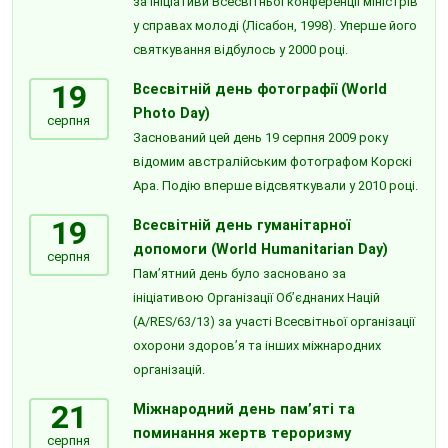
за ініціативи Всесвітньої конференції міністрів
у справах молоді (Лісабон, 1998). Уперше його
святкування відбулось у 2000 році.
19
Всесвітній день фотографії (World
Photo Day)
серпня
Заснований цей день 19 серпня 2009 року
відомим австралійським фотографом Корскі
Ара. Подію вперше відсвяткували у 2010 році.
19
Всесвітній день гуманітарної
допомоги (World Humanitarian Day)
серпня
Пам’ятний день було засновано за
ініціативою Організації Об’єднаних Націй
(A/RES/63/13) за участі Всесвітньої організації
охорони здоров’я та інших міжнародних
організацій.
21
Міжнародний день пам’яті та
поминання жертв тероризму
серпня