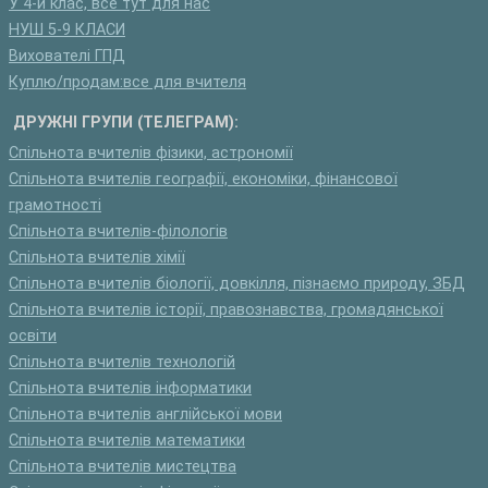
У 4-й клас, все тут для нас
НУШ 5-9 КЛАСИ
Вихователі ГПД
Куплю/продам:все для вчителя
ДРУЖНІ ГРУПИ (ТЕЛЕГРАМ):
Спільнота вчителів фізики, астрономії
Спільнота вчителів географії, економіки, фінансової
грамотності
Спільнота вчителів-філологів
Спільнота вчителів хімії
Спільнота вчителів біології, довкілля, пізнаємо природу, ЗБД
Спільнота вчителів історії, правознавства, громадянської
освіти
Спільнота вчителів технологій
Спільнота вчителів інформатики
Спільнота вчителів англійської мови
Спільнота вчителів математики
Спільнота вчителів мистецтва