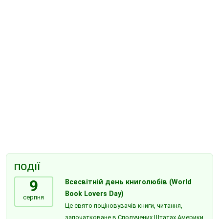
ПОДІЇ
9
Всесвітній день книголюбів (World
Book Lovers Day)
серпня
Це свято поціновувачів книги, читання,
започатковане в Сполучених Штатах Америки,