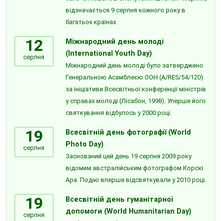
відзначається 9 серпня кожного року в
багатьох країнах.
12
Міжнародний день молоді
(International Youth Day)
серпня
Міжнародний день молоді було затверджено
Генеральною Асамблеєю ООН (A/RES/54/120)
за ініціативи Всесвітньої конференції міністрів
у справах молоді (Лісабон, 1998). Уперше його
святкування відбулось у 2000 році.
19
Всесвітній день фотографії (World
Photo Day)
серпня
Заснований цей день 19 серпня 2009 року
відомим австралійським фотографом Корскі
Ара. Подію вперше відсвяткували у 2010 році.
19
Всесвітній день гуманітарної
допомоги (World Humanitarian Day)
серпня