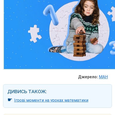
Джерело:
МАН
ДИВИСЬ ТАКОЖ:
☛
Ігрові моменти на уроках математики