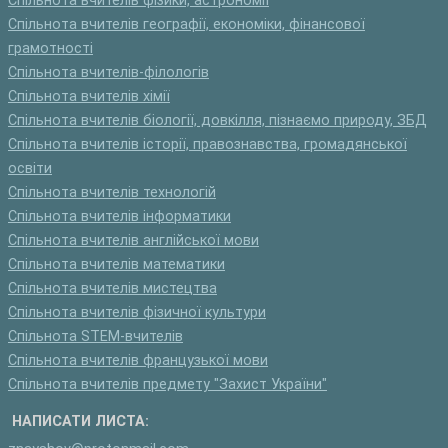
Спільнота вчителів фізики, астрономії
Спільнота вчителів географії, економіки, фінансової
грамотності
Спільнота вчителів-філологів
Спільнота вчителів хімії
Спільнота вчителів біології, довкілля, пізнаємо природу, ЗБД
Спільнота вчителів історії, правознавства, громадянської
освіти
Спільнота вчителів технологій
Спільнота вчителів інформатики
Спільнота вчителів англійської мови
Спільнота вчителів математики
Спільнота вчителів мистецтва
Спільнота вчителів фізичної культури
Спільнота STEM-вчителів
Спільнота вчителів французької мови
Спільнота вчителів предмету "Захист України"
НАПИСАТИ ЛИСТА: