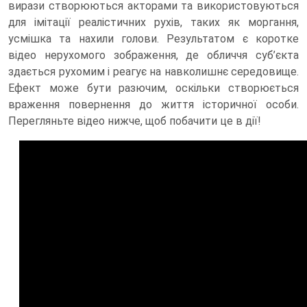
вирази створюються акторами та використовуються
для імітації реалістичних рухів, таких як моргання,
усмішка та нахили голови. Результатом є коротке
відео нерухомого зображення, де обличчя суб’єкта
здається рухомим і реагує на навколишнє середовище.
Ефект може бути разючим, оскільки створюється
враження повернення до життя історичної особи.
Перегляньте відео нижче, щоб побачити це в дії!