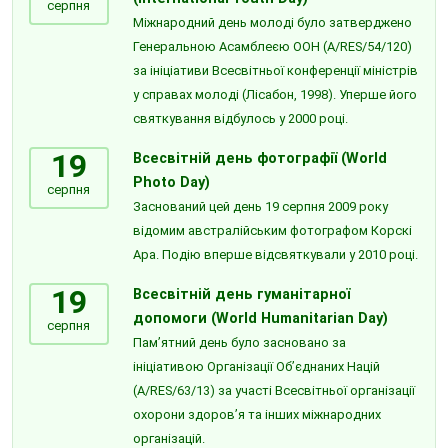
серпня
Міжнародний день молоді було затверджено
Генеральною Асамблеєю ООН (A/RES/54/120)
за ініціативи Всесвітньої конференції міністрів
у справах молоді (Лісабон, 1998). Уперше його
святкування відбулось у 2000 році.
19
Всесвітній день фотографії (World
Photo Day)
серпня
Заснований цей день 19 серпня 2009 року
відомим австралійським фотографом Корскі
Ара. Подію вперше відсвяткували у 2010 році.
19
Всесвітній день гуманітарної
допомоги (World Humanitarian Day)
серпня
Пам’ятний день було засновано за
ініціативою Організації Об’єднаних Націй
(A/RES/63/13) за участі Всесвітньої організації
охорони здоров’я та інших міжнародних
організацій.