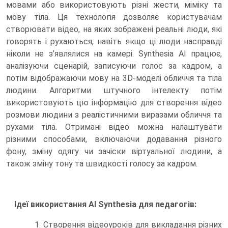
мовами або використовують різні жести, міміку та
мову тіла. Ця технологія дозволяє користувачам
створювати відео, на яких зображені реальні люди, які
говорять і рухаються, навіть якщо ці люди насправді
ніколи не з’являлися на камері. Synthesia AI працює,
аналізуючи сценарій, записуючи голос за кадром, а
потім відображаючи мову на 3D-моделі обличчя та тіла
людини. Алгоритми штучного інтелекту потім
використовують цю інформацію для створення відео
розмови людини з реалістичними виразами обличчя та
рухами тіла. Отримані відео можна налаштувати
різними способами, включаючи додавання різного
фону, зміну одягу чи зачіски віртуальної людини, а
також зміну тону та швидкості голосу за кадром.
Ідеї використання AI Synthesia для педагогів:
1. Створення відеоуроків для викладання різних