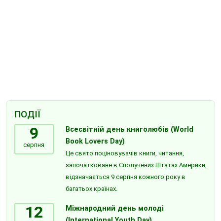
ПОДІЇ
9
Всесвітній день книголюбів (World
Book Lovers Day)
серпня
Це свято поціновувачів книги, читання,
започатковане в Сполучених Штатах Америки,
відзначається 9 серпня кожного року в
багатьох країнах.
12
Міжнародний день молоді
(International Youth Day)