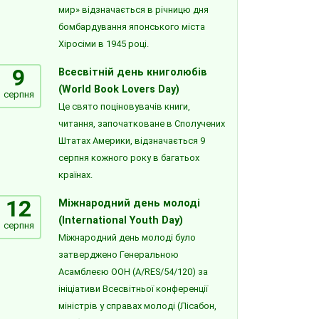
мир» відзначається в річницю дня
бомбардування японського міста
Хіросіми в 1945 році.
9
Всесвітній день книголюбів
(World Book Lovers Day)
серпня
Це свято поціновувачів книги,
читання, започатковане в Сполучених
Штатах Америки, відзначається 9
серпня кожного року в багатьох
країнах.
12
Міжнародний день молоді
(International Youth Day)
серпня
Міжнародний день молоді було
затверджено Генеральною
Асамблеєю ООН (A/RES/54/120) за
ініціативи Всесвітньої конференції
міністрів у справах молоді (Лісабон,