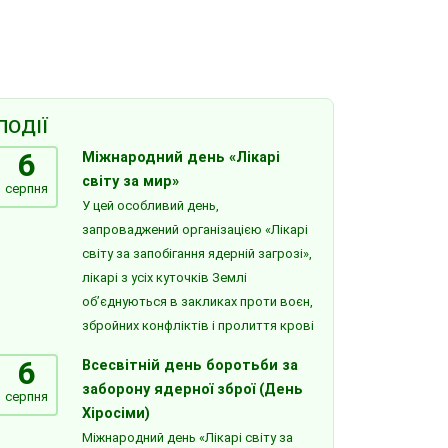
ПОДІЇ
6
Міжнародний день «Лікарі
світу за мир»
серпня
У цей особливий день,
запроваджений організацією «Лікарі
світу за запобігання ядерній загрозі»,
лікарі з усіх куточків Землі
об’єднуються в закликах проти воєн,
збройних конфліктів і пролиття крові
6
Всесвітній день боротьби за
заборону ядерної зброї (День
серпня
Хіросіми)
Міжнародний день «Лікарі світу за