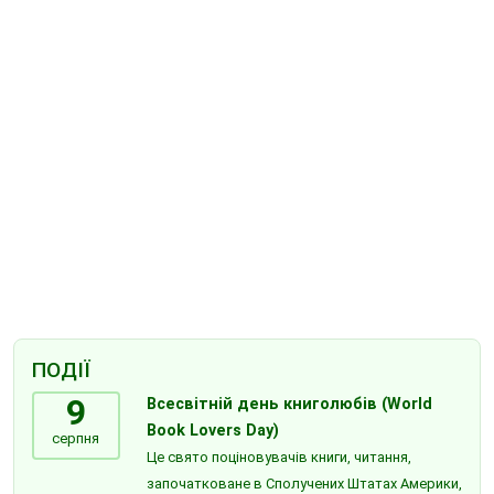
ПОДІЇ
9
Всесвітній день книголюбів (World
Book Lovers Day)
серпня
Це свято поціновувачів книги, читання,
започатковане в Сполучених Штатах Америки,