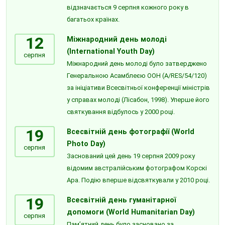
відзначається 9 серпня кожного року в
багатьох країнах.
12
Міжнародний день молоді
(International Youth Day)
серпня
Міжнародний день молоді було затверджено
Генеральною Асамблеєю ООН (A/RES/54/120)
за ініціативи Всесвітньої конференції міністрів
у справах молоді (Лісабон, 1998). Уперше його
святкування відбулось у 2000 році.
19
Всесвітній день фотографії (World
Photo Day)
серпня
Заснований цей день 19 серпня 2009 року
відомим австралійським фотографом Корскі
Ара. Подію вперше відсвяткували у 2010 році.
19
Всесвітній день гуманітарної
допомоги (World Humanitarian Day)
серпня
Пам’ятний день було засновано за