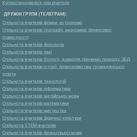
Куплю/продам:все для вчителя
ДРУЖНІ ГРУПИ (ТЕЛЕГРАМ):
Спільнота вчителів фізики, астрономії
Спільнота вчителів географії, економіки, фінансової
грамотності
Спільнота вчителів-філологів
Спільнота вчителів хімії
Спільнота вчителів біології, довкілля, пізнаємо природу, ЗБД
Спільнота вчителів історії, правознавства, громадянської
освіти
Спільнота вчителів технологій
Спільнота вчителів інформатики
Спільнота вчителів англійської мови
Спільнота вчителів математики
Спільнота вчителів мистецтва
Спільнота вчителів фізичної культури
Спільнота STEM-вчителів
Спільнота вчителів французької мови