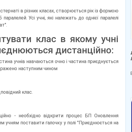
кстернаті в різних класах, створюється рік із формою
паралелей. Усі учні, які належать до однієї паралелі
ат".
тувати клас в якому учні
риєднюються дистанційно:
астина учнів навчаються очно і частина приєднується
дображено наступним чином
дповідний клас.
нційно - необхідно відкрити процес БП Оновлення
им учням поставити галочку у полі "Приєднюється на