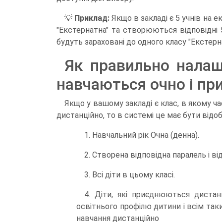
💡
Приклад:
Якщо в закладі є 5 учнів на е
"Екстернатна" та створюються відповідні 5 
будуть зараховані до одного класу "Екстерн
Як правильно налаш
навчаються очно і п
Якщо у вашому закладі є клас, в якому ч
дистанційно, то в системі це має бути ві
1. Навчальний рік Очна (денна).
2. Створена відповідна паралель і ві
3. Всі діти в цьому класі.
4. Діти, які приєднюються диста
освітнього профілю дитини і всім так
навчання дистанційно