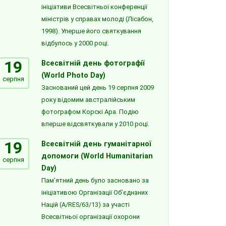
ініціативи Всесвітньої конференції
міністрів у справах молоді (Лісабон,
1998). Уперше його святкування
відбулось у 2000 році.
19
Всесвітній день фотографії
(World Photo Day)
серпня
Заснований цей день 19 серпня 2009
року відомим австралійським
фотографом Корскі Ара. Подію
вперше відсвяткували у 2010 році.
19
Всесвітній день гуманітарної
допомоги (World Humanitarian
серпня
Day)
Пам’ятний день було засновано за
ініціативою Організації Об’єднаних
Націй (A/RES/63/13) за участі
Всесвітньої організації охорони