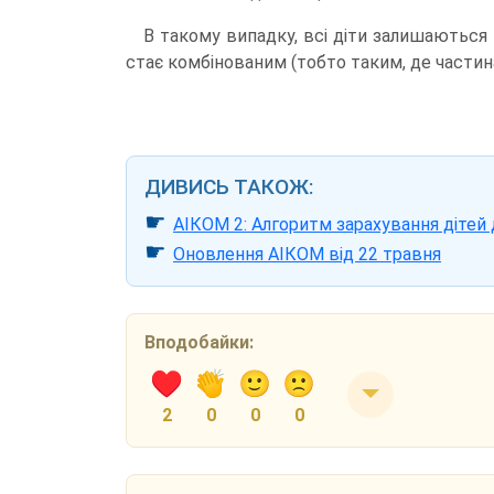
В такому випадку, всі діти залишаються
стає комбінованим (тобто таким, де частина
ДИВИСЬ ТАКОЖ:
☛
АІКОМ 2: Алгоритм зарахування дітей 
☛
Оновлення АІКОМ від 22 травня
Вподобайки:
2
0
0
0