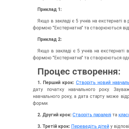
Приклад 1:
Якщо в закладі є 5 учнів на екстернаті в 
формою "Екстернатна" та створюються відп
Приклад 2:
Якщо в закладі є 5 учнів на екстернаті в
формою "Екстернатна" та створюються одн
Процес створення:
1. Перший крок:
Створіть новий навчаль
дату початку навчального року. Заув
навчального року, а дата старту може від
форми.
2. Другий крок:
Створіть паралелі
та
клас
3. Третій крок:
Переведіть дітей
у відпові