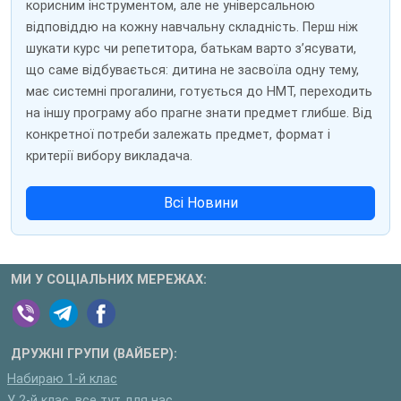
корисним інструментом, але не універсальною
відповіддю на кожну навчальну складність. Перш ніж
шукати курс чи репетитора, батькам варто з’ясувати,
що саме відбувається: дитина не засвоїла одну тему,
має системні прогалини, готується до НМТ, переходить
на іншу програму або прагне знати предмет глибше. Від
конкретної потреби залежать предмет, формат і
критерії вибору викладача.
Всі Новини
МИ У СОЦІАЛЬНИХ МЕРЕЖАХ:
ДРУЖНІ ГРУПИ (ВАЙБЕР):
Набираю 1-й клас
У 2-й клас, все тут для нас