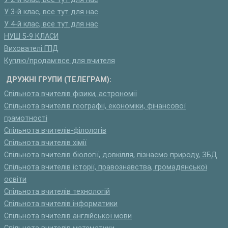
У 3-й клас, все тут для нас
У 4-й клас, все тут для нас
НУШ 5-9 КЛАСИ
Вихователі ГПД
Куплю/продам:все для вчителя
ДРУЖНІ ГРУПИ (ТЕЛЕГРАМ):
Спільнота вчителів фізики, астрономії
Спільнота вчителів географії, економіки, фінансової
грамотності
Спільнота вчителів-філологів
Спільнота вчителів хімії
Спільнота вчителів біології, довкілля, пізнаємо природу, ЗБД
Спільнота вчителів історії, правознавства, громадянської
освіти
Спільнота вчителів технологій
Спільнота вчителів інформатики
Спільнота вчителів англійської мови