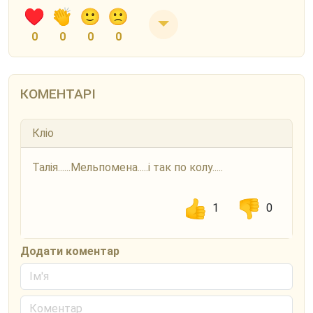
0
0
0
0
КОМЕНТАРІ
Кліо
Талія......Мельпомена.....і так по колу.....
1
0
Додати коментар