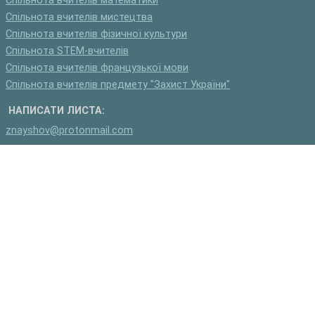
Спільнота вчителів математики
Спільнота вчителів мистецтва
Спільнота вчителів фізичної культури
Спільнота STEM-вчителів
Спільнота вчителів французької мови
Спільнота вчителів предмету "Захист України"
НАПИСАТИ ЛИСТА:
znayshov@protonmail.com