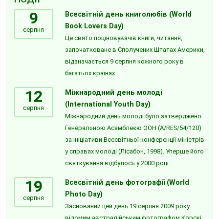
9
Всесвітній день книголюбів (World
Book Lovers Day)
серпня
Це свято поціновувачів книги, читання,
започатковане в Сполучених Штатах Америки,
відзначається 9 серпня кожного року в
багатьох країнах.
12
Міжнародний день молоді
(International Youth Day)
серпня
Міжнародний день молоді було затверджено
Генеральною Асамблеєю ООН (A/RES/54/120)
за ініціативи Всесвітньої конференції міністрів
у справах молоді (Лісабон, 1998). Уперше його
святкування відбулось у 2000 році.
19
Всесвітній день фотографії (World
Photo Day)
серпня
Заснований цей день 19 серпня 2009 року
відомим австралійським фотографом Корскі