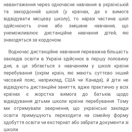
навантаження через одночасне навчання в українській
та закордонній школі (у країнах, де є вимога
відвідувати місцеву школу), то наразі частина шкіл
здійснюють очне або змішане навчання, що
унеможливлює дистанційне навчання дітей, які
знаходяться за кордоном.
Водночас дистанційне навчання переважна більшість
закладів освіти в Україні здійснює в першу половину
дня, а це збігається з навчанням у школі країни
перебування (окрім країн, які мають суттєво інший
часовий пояс, наприклад, США чи Канада), й діти не
відвідують дистанційні заняття, адже практично у всіх
країнах є жорстка вимога до батьків щодо
відвідування дітьми школи країни перебування. Тому
ми отримували звернення, що українські заклади
освіти примушують переходити на сімейну форму
здобуття освіти чи екстернат або забрати документи зі
школи.