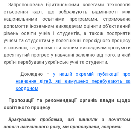
Запропонована британськими колегами технологія
створення карт, що зображують відмінності між
національними освітніми програмами, спрямована
допомогти іноземним викладачам оцінити об‘єктивний
рівень освіти учнів і студентів, а також посприяти
учням та студентам у полегшенні перехідного процесу
в навчанні, та допомогти нашим викладачам зрозуміти
досягнутий прогрес у навчанні залежно від того, в якій
країні перебували українські учні та студенти.
Докладно –
у нашій окремій публікації про
навчання дітей, які вимушено перебувають за
кордоном
.
Пропозиції та рекомендації органів влади щодо
освітнього процесу
Врахувавши проблеми, які виникли з початком
нового навчального року, ми пропонували, зокрема: