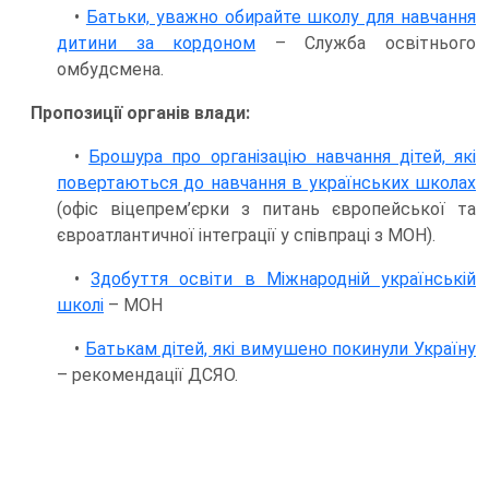
•
Батьки, уважно обирайте школу для навчання
дитини за кордоном
– Служба освітнього
омбудсмена.
Пропозиції органів влади:
•
Брошура про організацію навчання дітей, які
повертаються до навчання в українських школах
(офіс віцепрем’єрки з питань європейської та
євроатлантичної інтеграції у співпраці з МОН).
•
Здобуття освіти в Міжнародній українській
школі
– МОН
•
Батькам дітей, які вимушено покинули Україну
– рекомендації ДСЯО.