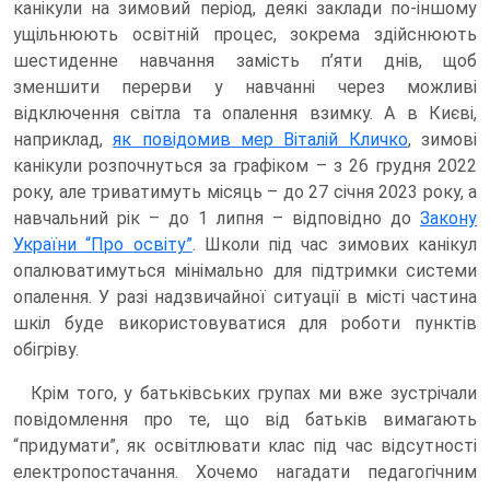
канікули на зимовий період, деякі заклади по-іншому
ущільнюють освітній процес, зокрема здійснюють
шестиденне навчання замість п’яти днів, щоб
зменшити перерви у навчанні через можливі
відключення світла та опалення взимку. А в Києві,
наприклад,
як повідомив мер Віталій Кличко
, зимові
канікули розпочнуться за графіком – з 26 грудня 2022
року, але триватимуть місяць – до 27 січня 2023 року, а
навчальний рік – до 1 липня – відповідно до
Закону
України “Про освіту”
. Школи під час зимових канікул
опалюватимуться мінімально для підтримки системи
опалення. У разі надзвичайної ситуації в місті частина
шкіл буде використовуватися для роботи пунктів
обігріву.
Крім того, у батьківських групах ми вже зустрічали
повідомлення про те, що від батьків вимагають
“придумати”, як освітлювати клас під час відсутності
електропостачання. Хочемо нагадати педагогічним