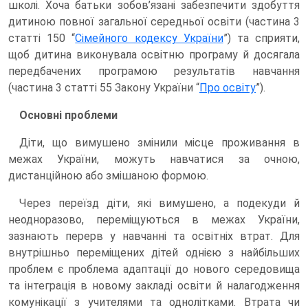
школі. Хоча батьки зобов’язані забезпечити здобуття
дитиною повної загальної середньої освіти (частина 3
статті 150 “
Сімейного кодексу України
”) та сприяти,
щоб дитина виконувала освітню програму й досягала
передбачених програмою результатів навчання
(частина 3 статті 55 Закону України “
Про освіту
”).
Основні проблеми
Діти, що вимушено змінили місце проживання в
межах України, можуть навчатися за очною,
дистанційною або змішаною формою.
Через переїзд діти, які вимушено, а подекуди й
неодноразово, переміщуються в межах України,
зазнають перерв у навчанні та освітніх втрат. Для
внутрішньо переміщених дітей однією з найбільших
проблем є проблема адаптації до нового середовища
та інтеграція в новому закладі освіти й налагодження
комунікації з учителями та однолітками. Втрата чи