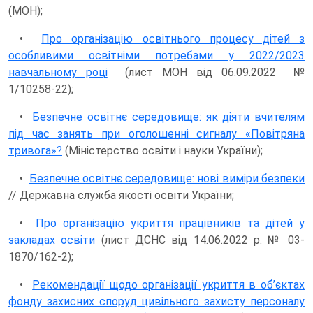
(МОН);
•
Про організацію освітнього процесу дітей з
особливими освітніми потребами у 2022/2023
навчальному році
(лист МОН від 06.09.2022 №
1/10258-22);
•
Безпечне освітнє середовище: як діяти вчителям
під час занять при оголошенні сигналу «Повітряна
тривога»?
(Міністерство освіти і науки України);
•
Безпечне освітнє середовище: нові виміри безпеки
// Державна служба якості освіти України;
•
Про організацію укриття працівників та дітей у
закладах освіти
(лист ДСНС від 14.06.2022 р. № 03-
1870/162-2);
•
Рекомендації щодо організації укриття в об’єктах
фонду захисних споруд цивільного захисту персоналу