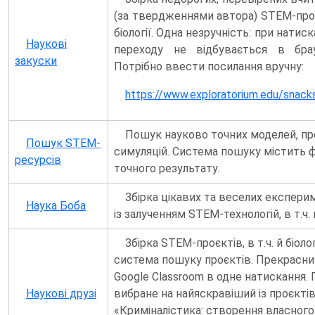
(за твердженнями автора) STEM-проєк
біології. Одна незручність: при натис
Наукові
переходу не відбувається в брау
закуски
Потрібно ввести посилання вручну:
https://www.exploratorium.edu/snack
Пошук науково точних моделей, про
Пошук STEM-
симуляцій. Система пошуку містить ф
ресурсів
точного результату.
Збірка цікавих та веселих експерим
Наука Боба
із залученням STEM-технологій, в т.ч. й 
Збірка STEM-проєктів, в т.ч. й біолог
система пошуку проєктів. Прекрасний
Google Classroom в одне натискання.
Наукові друзі
вибране на найяскравіший із проєкті
«Криміналістика: створення власного