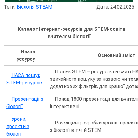
Теги:
Біологія
STEAM
Дата: 24.02.2025
Каталог Інтернет-ресурсів для STEM-освіти
вчителям біології
Назва
Основний зміст
ресурсу
Пошук STEM – ресурсів на сайті НА
НАСА пошук
звичайного пошуку за назвою чи тем
STEM-ресурсів
додаткових фільтрів для кращої деталі
Презентації з
Понад 1800 презентації для вчителів б
біології
інтерактивні.
Уроки,
Розміщені розробки уроків, проєкті
проєкти з
з біології в т.ч. й STEM
біології