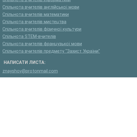
Спільнота вчителів англійської мови
Спільнота вчителів математики
Спільнота вчителів мистецтва
Спільнота вчителів фізичної культури
Спільнота STEM-вчителів
Спільнота вчителів французької мови
Спільнота вчителів предмету "Захист України"
НАПИСАТИ ЛИСТА:
znayshov@protonmail.com