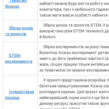
Tinkercad-
кабінеті можна буде вести роботу он
Віндовс
комп’ютера, так і з мобільного ґадже
також мати власні особисті кабінети п
Збірка уроків та проєктів STEM. У 
Збірка уроків
використано різні STEM-технології дл
та проєктів
й біології.
Збірка експериментів на різну темати
біологічну. Кожен експеримент детал
STEM-
навіть до його приблизної вартості (в
експерименти
жаль, пошук працює тільки англійсь
за тематикою чи назвою експеримен
У проєкті представлена розробка т
багатьма налаштуваннями. Кожну с
Інтерактивна
розглядати окремо. Цей проєкт взяти
людина
найяскравіший, окрім нього є ще бага
даному ресурсі, присутня також зруч