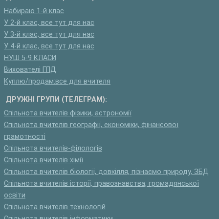
Набираю 1-й клас
У 2-й клас, все тут для нас
У 3-й клас, все тут для нас
У 4-й клас, все тут для нас
НУШ 5-9 КЛАСИ
Вихователі ГПД
Куплю/продам:все для вчителя
ДРУЖНІ ГРУПИ (ТЕЛЕГРАМ):
Спільнота вчителів фізики, астрономії
Спільнота вчителів географії, економіки, фінансової
грамотності
Спільнота вчителів-філологів
Спільнота вчителів хімії
Спільнота вчителів біології, довкілля, пізнаємо природу, ЗБД
Спільнота вчителів історії, правознавства, громадянської
освіти
Спільнота вчителів технологій
Спільнота вчителів інформатики