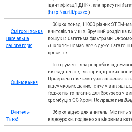
ідентифікації ДНК», але присутні бага
(
http://surl.li/puzzx
)
Збірка понад 11000 різних STEM-мат
Смітсонівська
вчителів та учнів. Зручний розділ на ві
навчальна
пошук із багатьма фільтрами. Окремої
лабораторія
«біологія» немає, але є дуже багато і
проєктів.
Інструмент для розробки підсумко
вигляді тестів, вікторин, ігрових конк
Прекрасна система узагальнення та 
Оцінювання
підсумкових даних. Існує у вигляді до
ґаджетів та плагіна для браузера у в
хромбуці з ОС Хром.
Не працює на Він
Вчитель-
Збірка відео для вчитель. Містить з
Тьюб
відеоуроки, поділено за віковими кат