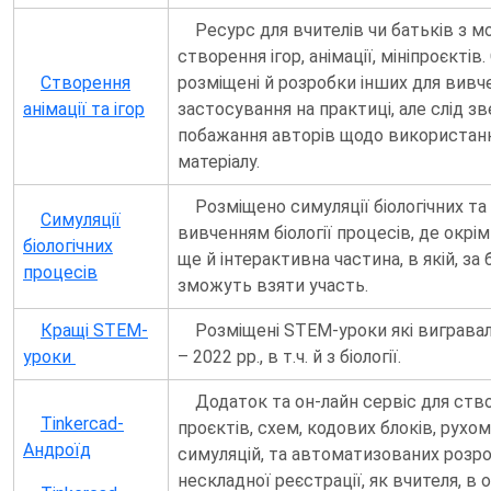
Ресурс для вчителів чи батьків з
створення ігор, анімації, мініпроєктів
Створення
розміщені й розробки інших для вивч
анімації та ігор
застосування на практиці, але слід зв
побажання авторів щодо використанн
матеріалу.
Розміщено симуляції біологічних та
Симуляції
вивченням біології процесів, де окрім
біологічних
ще й інтерактивна частина, в якій, за 
процесів
зможуть взяти участь.
Кращі STEM-
Розміщені STEM-уроки які вигравал
уроки
– 2022 рр., в т.ч. й з біології.
Додаток та он-лайн сервіс для ств
Tinkercad-
проєктів, схем, кодових блоків, рухом
Андроїд
симуляцій, та автоматизованих розро
нескладної реєстрації, як вчителя, в