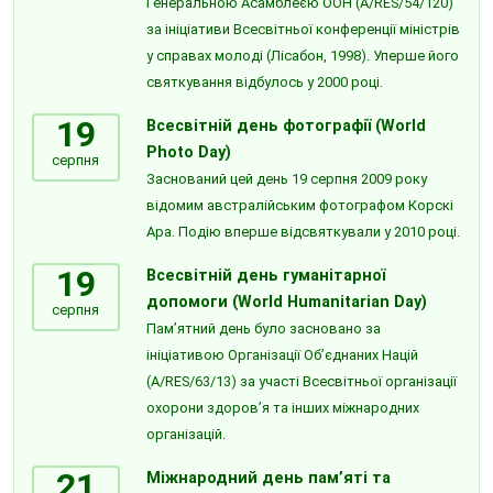
Генеральною Асамблеєю ООН (A/RES/54/120)
за ініціативи Всесвітньої конференції міністрів
у справах молоді (Лісабон, 1998). Уперше його
святкування відбулось у 2000 році.
19
Всесвітній день фотографії (World
Photo Day)
серпня
Заснований цей день 19 серпня 2009 року
відомим австралійським фотографом Корскі
Ара. Подію вперше відсвяткували у 2010 році.
19
Всесвітній день гуманітарної
допомоги (World Humanitarian Day)
серпня
Пам’ятний день було засновано за
ініціативою Організації Об’єднаних Націй
(A/RES/63/13) за участі Всесвітньої організації
охорони здоров’я та інших міжнародних
організацій.
21
Міжнародний день пам’яті та