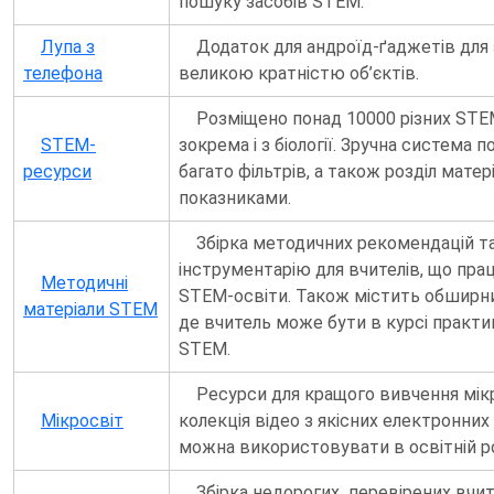
пошуку засобів STEM.
Лупа з
Додаток для андроїд-ґаджетів для 
телефона
великою кратністю об’єктів.
Розміщено понад 10000 різних STEM
STEM-
зокрема і з біології. Зручна система 
ресурси
багато фільтрів, а також розділ матер
показниками.
Збірка методичних рекомендацій т
інструментарію для вчителів, що пра
Методичні
STEM-освіти. Також містить обширни
матеріали STEM
де вчитель може бути в курсі практи
STEM.
Ресурси для кращого вивчення мікр
Мікросвіт
колекція відео з якісних електронних 
можна використовувати в освітній ро
Збірка недорогих, перевірених вчи