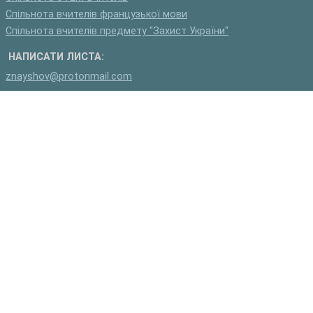
Спільнота вчителів французької мови
Спільнота вчителів предмету "Захист України"
НАПИСАТИ ЛИСТА:
znayshov@protonmail.com