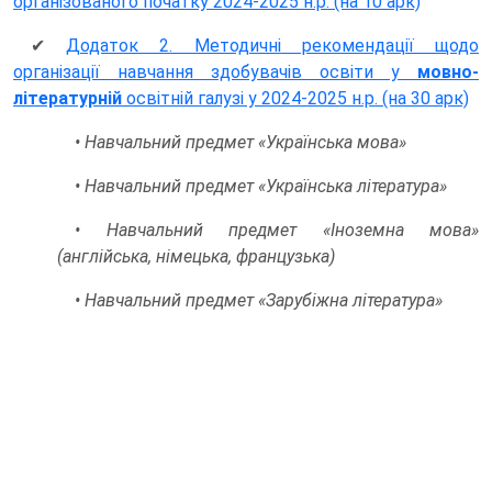
організованого початку 2024-2025 н.р. (на 10 арк)
✔
Додаток 2. Методичні рекомендації щодо
організації навчання здобувачів освіти у
мовно-
літературній
освітній галузі у 2024-2025 н.р. (на 30 арк)
•
Навчальний предмет «Українська мова»
•
Навчальний предмет «Українська література»
•
Навчальний предмет «Іноземна мова»
(англійська, німецька, французька)
•
Навчальний предмет «Зарубіжна література»