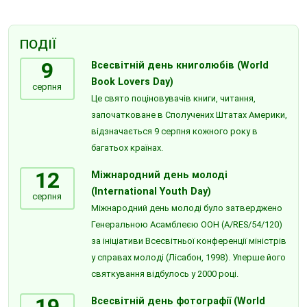
ПОДІЇ
9
Всесвітній день книголюбів (World
Book Lovers Day)
серпня
Це свято поціновувачів книги, читання,
започатковане в Сполучених Штатах Америки,
відзначається 9 серпня кожного року в
багатьох країнах.
12
Міжнародний день молоді
(International Youth Day)
серпня
Міжнародний день молоді було затверджено
Генеральною Асамблеєю ООН (A/RES/54/120)
за ініціативи Всесвітньої конференції міністрів
у справах молоді (Лісабон, 1998). Уперше його
святкування відбулось у 2000 році.
19
Всесвітній день фотографії (World