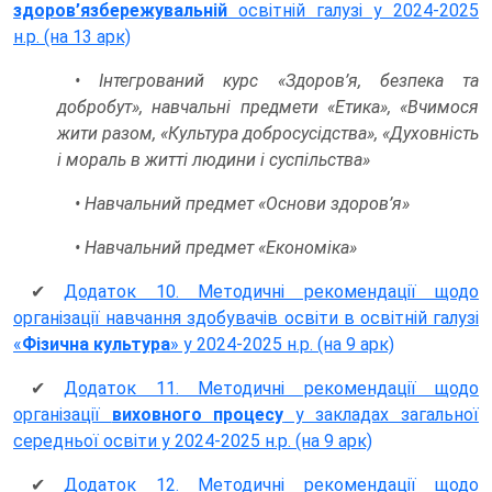
здоров’язбережувальній
освітній галузі у 2024-2025
н.р. (на 13 арк)
• Інтегрований курс «Здоров’я, безпека та
добробут», навчальні предмети «Етика», «Вчимося
жити разом, «Культура добросусідства», «Духовність
і мораль в житті людини і суспільства»
• Навчальний предмет «Основи здоров’я»
• Навчальний предмет «Економіка»
✔
Додаток 10. Методичні рекомендації щодо
організації навчання здобувачів освіти в освітній галузі
«
Фізична культура
» у 2024-2025 н.р. (на 9 арк)
✔
Додаток 11. Методичні рекомендації щодо
організації
виховного процесу
у закладах загальної
середньої освіти у 2024-2025 н.р. (на 9 арк)
✔
Додаток 12. Методичні рекомендації щодо