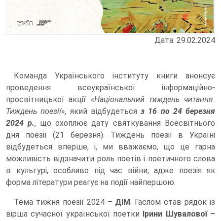
Дата: 29.02.2024
Команда Українського інституту книги анонсує
проведення всеукраїнської інформаційно-
просвітницької акції
«Національний тиждень читання.
Тиждень поезії»
, який відбудеться
з 16 по 24 березня
2024 р.
, що охоплює дату святкування Всесвітнього
дня поезії (21 березня). Тиждень поезії в Україні
відбудеться вперше, і, ми вважаємо, що це гарна
можливість відзначити роль поетів і поетичного слова
в культурі, особливо під час війни, адже поезія як
форма літератури реагує на події найпершою.
Тема тижня поезії 2024 –
ДІМ
. Гаслом став рядок із
вірша сучасної української поетки
Ірини Шувалової –