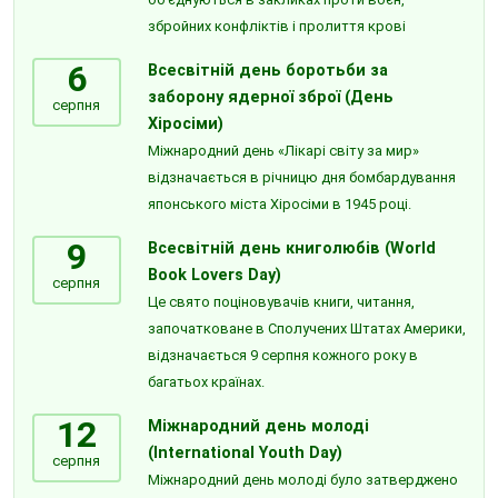
збройних конфліктів і пролиття крові
6
Всесвітній день боротьби за
заборону ядерної зброї (День
серпня
Хіросіми)
Міжнародний день «Лікарі світу за мир»
відзначається в річницю дня бомбардування
японського міста Хіросіми в 1945 році.
9
Всесвітній день книголюбів (World
Book Lovers Day)
серпня
Це свято поціновувачів книги, читання,
започатковане в Сполучених Штатах Америки,
відзначається 9 серпня кожного року в
багатьох країнах.
12
Міжнародний день молоді
(International Youth Day)
серпня
Міжнародний день молоді було затверджено