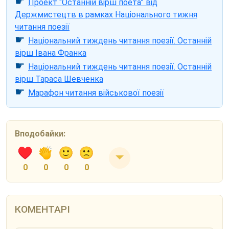
☛
Проект “Останній вірш поета” від
Держмистецтв в рамках Національного тижня
читання поезії
☛
Національний тиждень читання поезії. Останній
вірш Івана Франка
☛
Національний тиждень читання поезії. Останній
вірш Тараса Шевченка
☛
Марафон читання військової поезії
Вподобайки:
0
0
0
0
КОМЕНТАРІ