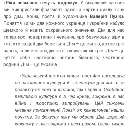
«Ріки незмінно течуть додому»
. У візуальній частині
ми використали фрагмент однієї з картин циклу «Сни
про дім» воїна, поета й художника
Валерія Пузіка
.
Поняття «дім» для кожного українця і українки набуло
щемкого й навіть сакрального значення. Дім для нас
тепер про повертання і чекання, про безумовну віру в
тих, хто за цей дім бореться. Дім – це світло, котре гріє,
навіть, коли вас розділяють тисячі кілометрів. Дім – це
чуття себе частиною чогось більшого, частиною
родини. Дім – це Україна.
«
Український інститут книги постійно наголошує
на важливості культури й літератури для життя та
розвитку як кожної людини, так і країни. Особливо
важливою культура є в час кризи, зокрема, в час
війни і жорстоких випробувань. Цей тиждень
читання присвячений Поезії, як камертонові наших
почуттів. За фокусну тему ми обрали Дім, дорогий
кожному з нас зокрема і всім разом. Гасло тижня