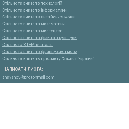
Спільнота вчителів технологій
Спільнота вчителів інформатики
Спільнота вчителів англійської мови
Спільнота вчителів математики
Спільнота вчителів мистецтва
Спільнота вчителів фізичної культури
Спільнота STEM-вчителів
Спільнота вчителів французької мови
Спільнота вчителів предмету "Захист України"
НАПИСАТИ ЛИСТА:
znayshov@protonmail.com