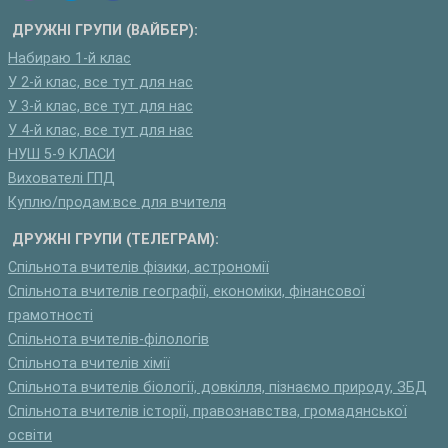
ДРУЖНІ ГРУПИ (ВАЙБЕР):
Набираю 1-й клас
У 2-й клас, все тут для нас
У 3-й клас, все тут для нас
У 4-й клас, все тут для нас
НУШ 5-9 КЛАСИ
Вихователі ГПД
Куплю/продам:все для вчителя
ДРУЖНІ ГРУПИ (ТЕЛЕГРАМ):
Спільнота вчителів фізики, астрономії
Спільнота вчителів географії, економіки, фінансової
грамотності
Спільнота вчителів-філологів
Спільнота вчителів хімії
Спільнота вчителів біології, довкілля, пізнаємо природу, ЗБД
Спільнота вчителів історії, правознавства, громадянської
освіти