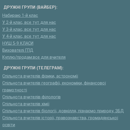
ДРУЖНІ ГРУПИ (ВАЙБЕР):
Набираю 1-й клас
У 2-й клас, все тут для нас
У 3-й клас, все тут для нас
У 4-й клас, все тут для нас
НУШ 5-9 КЛАСИ
Вихователі ГПД
Куплю/продам:все для вчителя
ДРУЖНІ ГРУПИ (ТЕЛЕГРАМ):
Спільнота вчителів фізики, астрономії
Спільнота вчителів географії, економіки, фінансової
грамотності
Спільнота вчителів-філологів
Спільнота вчителів хімії
Спільнота вчителів біології, довкілля, пізнаємо природу, ЗБД
Спільнота вчителів історії, правознавства, громадянської
освіти