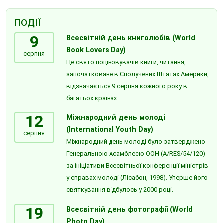
ПОДІЇ
9
Всесвітній день книголюбів (World
Book Lovers Day)
серпня
Це свято поціновувачів книги, читання,
започатковане в Сполучених Штатах Америки,
відзначається 9 серпня кожного року в
багатьох країнах.
12
Міжнародний день молоді
(International Youth Day)
серпня
Міжнародний день молоді було затверджено
Генеральною Асамблеєю ООН (A/RES/54/120)
за ініціативи Всесвітньої конференції міністрів
у справах молоді (Лісабон, 1998). Уперше його
святкування відбулось у 2000 році.
19
Всесвітній день фотографії (World
Photo Day)