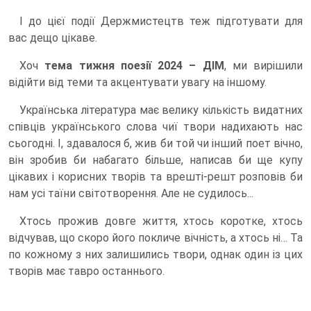
І до цієї події Держмистецтв теж підготувати для
вас дещо цікаве.
Хоч
тема тижня поезії 2024 – ДІМ
, ми вирішили
відійти від теми та акцентувати увагу на іншому.
Українська література має велику кількість видатних
співців українського слова чиї твори надихають нас
сьогодні. І, здавалося б, жив би той чи інший поет вічно,
він зробив би набагато більше, написав би ще купу
цікавих і корисних творів та врешті-решт розповів би
нам усі таїни світотворення. Але не судилось...
Хтось прожив довге життя, хтось коротке, хтось
відчував, що скоро його покличе вічність, а хтось ні… Та
по кожному з них залишились твори, однак один із цих
творів має тавро останнього.