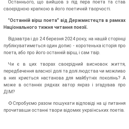
Останнього, що вийшов з під пера поета та став
своєрідною крапкою в його поетичній творчості.
"Останній вірш поета” від Держмистецтв в рамках
Національного тижня читання поезії.
Відзавтра і до 24 березня 2024 року, на нашій сторінці
публікуватиметься один допис - коротенька історія про
поета, або про його останній вірш, і сам твір.
Чи є в цих творах своєрідний висновок життя,
передбачення власної долі та долі людства чи можливо
в них криється настанова для майбутніх поколінь? А
може в останніх рядках автор якраз і згадував про
ДІМ?
🌻Спробуємо разом пошукати відповіді на ці питання
прочитавши останні твори відомих українських поетів.