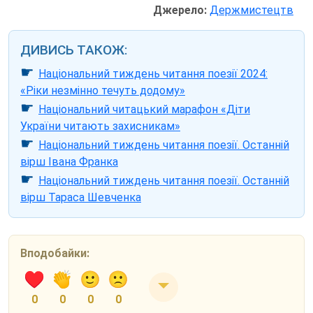
Джерело:
Держмистецтв
ДИВИСЬ ТАКОЖ:
☛
Національний тиждень читання поезії 2024:
«Ріки незмінно течуть додому»
☛
Національний читацький марафон «Діти
України читають захисникам»
☛
Національний тиждень читання поезії. Останній
вірш Івана Франка
☛
Національний тиждень читання поезії. Останній
вірш Тараса Шевченка
Вподобайки:
0
0
0
0