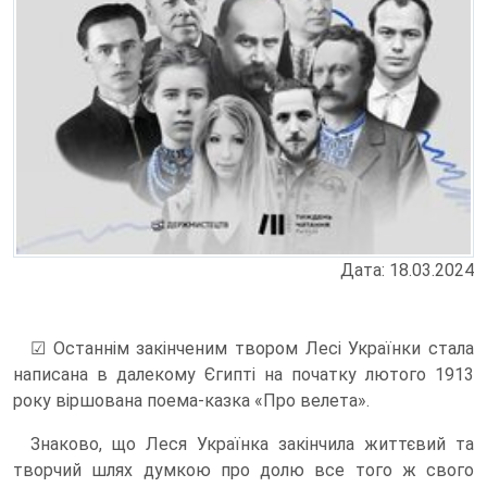
Дата: 18.03.2024
☑ Останнім закінченим твором Лесі Українки стала
написана в далекому Єгипті на початку лютого 1913
року віршована поема-казка «Про велета».
Знаково, що Леся Українка закінчила життєвий та
творчий шлях думкою про долю все того ж свого