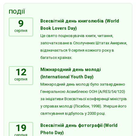
ПОДІЇ
9
Всесвітній день книголюбів (World
Book Lovers Day)
серпня
Це свято поціновувачів книги, читання,
започатковане в Сполучених Штатах Америки,
відзначається 9 серпня кожного року в
багатьох країнах.
12
Міжнародний день молоді
(International Youth Day)
серпня
Міжнародний день молоді було затверджено
Генеральною Асамблеєю ООН (A/RES/54/120)
за ініціативи Всесвітньої конференції міністрів
у справах молоді (Лісабон, 1998). Уперше його
святкування відбулось у 2000 році.
19
Всесвітній день фотографії (World
Photo Day)
серпня