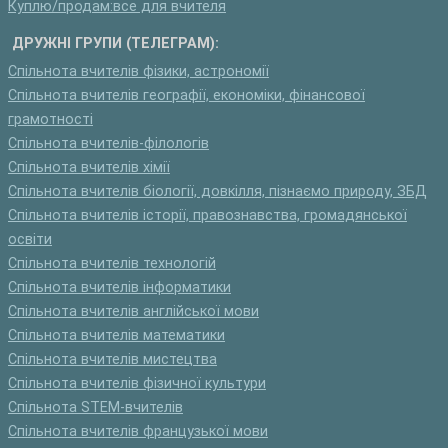
Куплю/продам:все для вчителя
ДРУЖНІ ГРУПИ (ТЕЛЕГРАМ):
Спільнота вчителів фізики, астрономії
Спільнота вчителів географії, економіки, фінансової
грамотності
Спільнота вчителів-філологів
Спільнота вчителів хімії
Спільнота вчителів біології, довкілля, пізнаємо природу, ЗБД
Спільнота вчителів історії, правознавства, громадянської
освіти
Спільнота вчителів технологій
Спільнота вчителів інформатики
Спільнота вчителів англійської мови
Спільнота вчителів математики
Спільнота вчителів мистецтва
Спільнота вчителів фізичної культури
Спільнота STEM-вчителів
Спільнота вчителів французької мови