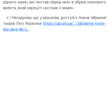
рідного краю, він постав перед нею в образі казкового
велета, який нарешті «встане з землі».
👉Нагадуємо, що у вільному доступі є повне зібрання
творів Лесі Українки:
https://ubi.org.ua/.../zibrannya-tvoriv-
lesi-ukra-nki-u...