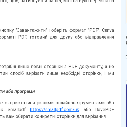
го, щоб, натиснувши на неї, можна було перейти на
нопку "Завантажити" і оберіть формат "PDF". Canva
рматі PDF, готовий для друку або відправлення
потрібні лише певні сторінки з PDF документу, а не
ий спосіб вирізати лише необхідні сторінки, і ми
нти або програми
е скористатися різними онлайн-інструментами або
 як Smallpdf
https://smallpdf.com/uk
або IlovePDF
ть вам обирати конкретні сторінки для вирізання.