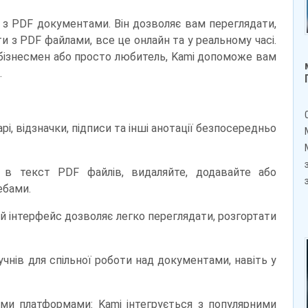
и з PDF документами. Він дозволяє вам переглядати,
и з PDF файлами, все це онлайн та у реальному часі.
, бізнесмен або просто любитель, Kami допоможе вам
.
і, відзначки, підписи та інші анотації безпосередньо
 в текст PDF файлів, видаляйте, додавайте або
ебами.
ий інтерфейс дозволяє легко переглядати, розгортати
учнів для спільної роботи над документами, навіть у
шими платформами: Kami інтегрується з популярними