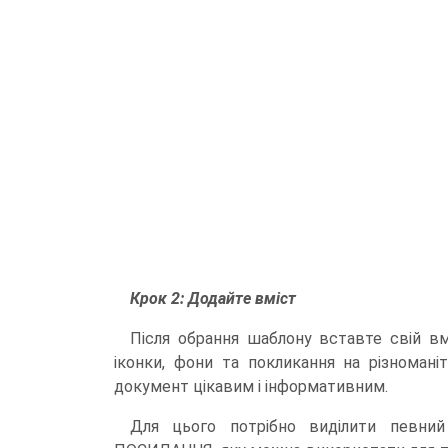
Крок 2: Додайте вміст
Після обрання шаблону вставте свій вм
іконки, фони та покликання на різномані
документ цікавим і інформативним.
Для цього потрібно виділити певний