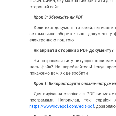
ПОСИЛАННЯ, яку можна використати для то
сторонній сайт.
Крок 3: Збережіть як PDF
Коли ваш документ готовий, натисніть к
автоматично збереже ваш документ у фо
електронною поштою.
Як вирізати сторінки з PDF документу?
Чи потрапляли ви у ситуацію, коли вам 
весь файл? Не переймайтесь! Існує прост
покажемо вам, як це зробити.
Крок 1: Використовуйте онлайн-інструме
Для вирізання сторінок з PDF ви может
програмами. Наприклад, такі сервіси
https://www.ilovepdf.com/edit-pdf
, дозволяю