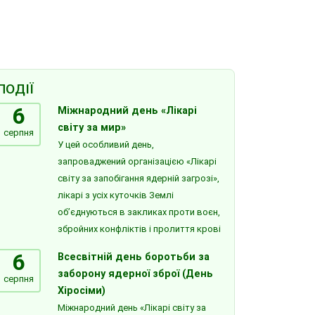
ПОДІЇ
6
Міжнародний день «Лікарі
світу за мир»
серпня
У цей особливий день,
запроваджений організацією «Лікарі
світу за запобігання ядерній загрозі»,
лікарі з усіх куточків Землі
об’єднуються в закликах проти воєн,
збройних конфліктів і пролиття крові
6
Всесвітній день боротьби за
заборону ядерної зброї (День
серпня
Хіросіми)
Міжнародний день «Лікарі світу за