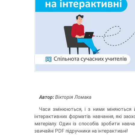
Автор:
Вікторія Ломака
Часи змінюються, і з ними міняються й 
інтерактивних форматів навчання, які зао
матеріалу. Один із способів зробити нав
звичайні PDF підручники на інтерактивні!