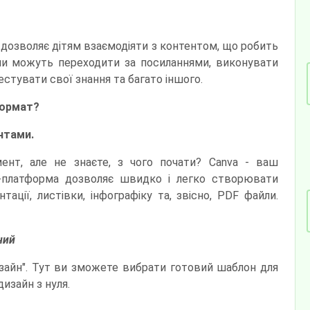
 дозволяє дітям взаємодіяти з контентом, що робить
ни можуть переходити за посиланнями, виконувати
естувати свої знання та багато іншого.
формат?
нтами.
нт, але не знаєте, з чого почати? Canva - ваш
-платформа дозволяє швидко і легко створювати
ації, листівки, інфографіку та, звісно, PDF файли.
ний
изайн". Тут ви зможете вибрати готовий шаблон для
изайн з нуля.