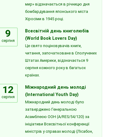
мир» відзначається в річницю дня
бомбардування японського міста
Хіросіми в 1945 році.
9
Всесвітній день книголюбів
(World Book Lovers Day)
серпня
Це свято поціновувачів книги,
читання, започатковане в Сполучених
Штатах Америки, відзначається 9
серпня кожного року в багатьох
країнах.
12
Міжнародний день молоді
(International Youth Day)
серпня
Міжнародний день молоді було
затверджено Генеральною
Асамблеєю ООН (A/RES/54/120) за
ініціативи Всесвітньої конференції
міністрів у справах молоді (Лісабон,