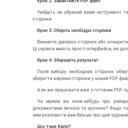
Крок 2: Завантажте PDF файл
Увійдіть на обраний вами інструмент т
сторінки.
Крок 3: Оберіть необхідні сторінки
Визначте діапазон сторінок або конкретні
Ці сервіси мають прості інтерфейси, які д
Крок 4: Збережіть результат
Після вибору необхідних сторінок обер
зберегти вирізані сторінки у новий PDF фа
А як же працювати вже з готовим PDF п
Чи мріяли ви коли-небудь про універ
документами легкою та зручною? Якщо так,
нам розповісти вам більше про цей чудовий
Що таке Kami?