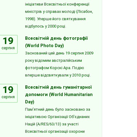
ініціативи Всесвітньої конференції
міністрів у справах молоді (Лісабон,
1998). Уперше його святкування
відбулось у 2000 році.
19
Всесвітній день фотографії
(World Photo Day)
серпня
Заснований цей день 19 серпня 2009
року відомим австралійським
фотографом Корскі Ара. Подію
вперше відсвяткували у 2010 році.
19
Всесвітній день гуманітарної
допомоги (World Humanitarian
серпня
Day)
Пам’ятний день було засновано за
ініціативою Організації Об’єднаних
Націй (A/RES/63/13) за участі
Всесвітньої організації охорони