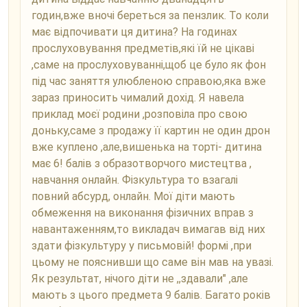
годин,вже вночі береться за пензлик. То коли
має відпочивати ця дитина? На годинах
прослуховування предметів,які їй не цікаві
,саме на прослуховуванні,щоб це було як фон
під час заняття улюбленою справою,яка вже
зараз приносить чималий дохід. Я навела
приклад моєї родини ,розповіла про свою
доньку,саме з продажу її картин не один дрон
вже куплено ,але,вишенька на торті- дитина
має 6! балів з образотворчого мистецтва ,
навчання онлайн. Фізкультура то взагалі
повний абсурд, онлайн. Мої діти мають
обмеження на виконання фізичних вправ з
навантаженням,то викладач вимагав від них
здати фізкультуру у письмовій! формі ,при
цьому не пояснивши що саме він мав на увазі.
Як результат, нічого діти не ,,здавали" ,але
мають з цього предмета 9 балів. Багато років