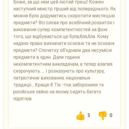
Боже, за що нам цей лютий треш! Кожен
наступний міністр гірший від попереднього. Як
можна було додуматись скоротити мистецькі
предмети? Всі слова про всебічний розвиток і
виховання супер компетентностей на фоні
того, що відбувається це була,бла,бла. Кому
надано право визначати основні та не основні
предмети? Спочатку об'єднали два несумісні
предмети в один. Дали години
некомпетентним викладачам, а тепер взагалі
скорочують .... І розказують про культуру,
патріотичне виховання, національні
традиції....Краще б Тік -ток заборонили та
російське лайно на якому сидять багато
підлітків.
3
0