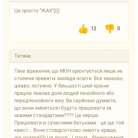
Це просто "ЖАХ"((((
12
0
Тетяна
Таке враження, що МОН орієнтується лише на
столичні приватні заклади освіти. Все казково,
цікаво, потужно. У більшості шкіл країни
працює левова доля людей пенсійного або
передпенсійного віку. Ви серйозно думаєте,
що вони зміняться.і будуть працювати за
новими стандартами???? Це перше...
Працювати із сучасними батьками - це ще той
квест.... Вони стовідсотково знають краще,
ніж учителі)))) Це друге... І третє... Фінансування