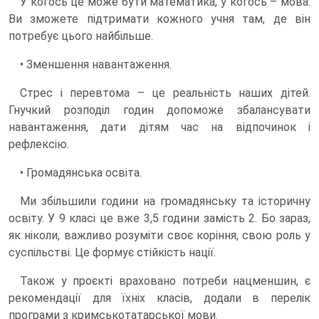
У когось це може бути математика, у когось – мова.
Ви зможете підтримати кожного учня там, де він
потребує цього найбільше.
• Зменшення навантаження.
Стрес і перевтома – це реальність наших дітей.
Гнучкий розподіл годин допоможе збалансувати
навантаження, дати дітям час на відпочинок і
рефлексію.
• Громадянська освіта.
Ми збільшили години на громадянську та історичну
освіту. У 9 класі це вже 3,5 години замість 2. Бо зараз,
як ніколи, важливо розуміти своє коріння, свою роль у
суспільстві. Це формує стійкість нації.
Також у проєкті враховано потреби нацменшин, є
рекомендації для їхніх класів, додали в перелік
програми з кримськотатарської мови.