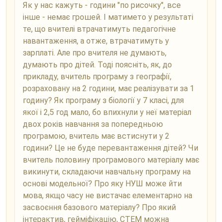
Як у нас кажуть - години "по рисочку", все
інше - немає грошей. І матимето у результаті
те, що вчителі втрачатимуть педагогічне
навантаження, а отже, втрачатимуть у
зарплаті. Але про вчителя не думають,
думають про дітей. Тоді поясніть, як, до
прикладу, вчитель програму з географії,
розраховану на 2 години, має реалізувати за 1
годину? Як програму з біології у 7 класі, для
якої і 2,5 год мало, бо впихнули у неї матеріал
двох років навчання за попередньою
програмою, вчитель має встиснути у 2
години? Це не буде перевантаження дітей? Чи
вчитель половину програмового матеріалу має
викинути, складаючи навчальну програму на
основі модельної? Про яку НУШ може йти
мова, якщо часу не вистачає елементарно на
засвоєння базового матеріалу? Про який
інтерактив, гейміфікацію, СТЕМ можна