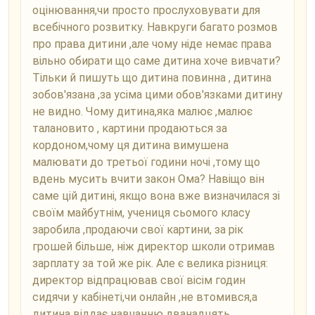
оцінювання,чи просто прослуховувати для
всебічного розвитку. Навкруги багато розмов
про права дитини ,але чому ніде немає права
вільно обирати що саме дитина хоче вивчати?
Тільки й пишуть що дитина повинна , дитина
зобов'язана ,за усіма цими обов'язками дитину
не видно. Чому дитина,яка малює ,малює
талановито , картини продаються за
кордоном,чому ця дитина вимушена
малювати до третьої години ночі ,тому що
вдень мусить вчити закон Ома? Навіщо він
саме цій дитині, якщо вона вже визначилася зі
своїм майбутнім, учениця сьомого класу
заробила ,продаючи свої картини, за рік
грошей більше, ніж директор школи отримав
зарплату за той же рік. Але є велика різниця:
директор відпрацював свої вісім годин
сидячи у кабінеті,чи онлайн ,не втомився,а
дитина віддає навчанню дванадцять