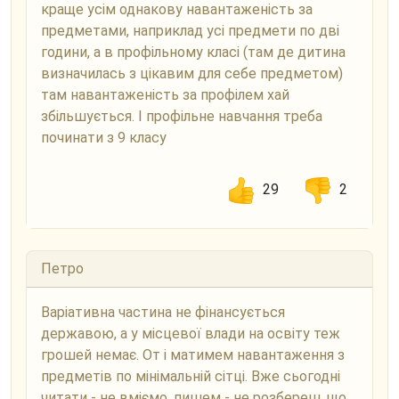
краще усім однакову навантаженість за
предметами, наприклад усі предмети по дві
години, а в профільному класі (там де дитина
визначилась з цікавим для себе предметом)
там навантаженість за профілем хай
збільшується. І профільне навчання треба
починати з 9 класу
29
2
Петро
Варіативна частина не фінансується
державою, а у місцевої влади на освіту теж
грошей немає. От і матимем навантаження з
предметів по мінімальній сітці. Вже сьогодні
читати - не вміємо, пишем - не розбереш, що