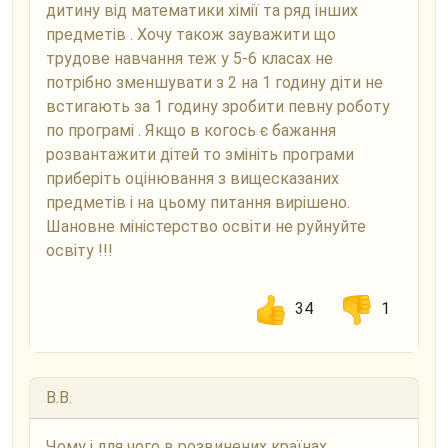
дитину від математики хімії та ряд інших
предметів . Хочу також зауважити що
трудове навчання теж у 5-6 класах не
потрібно зменшувати з 2 на 1 годину діти не
встигають за 1 годину зробити певну роботу
по програмі . Якщо в когось є бажання
розвантажити дітей то змініть програми
приберіть оцінювання з вищесказаних
предметів і на цьому питання вирішено.
Шановне міністерство освіти не руйнуйте
освіту !!!
34
1
В.В.
Чому і для чого в розвинених країнах