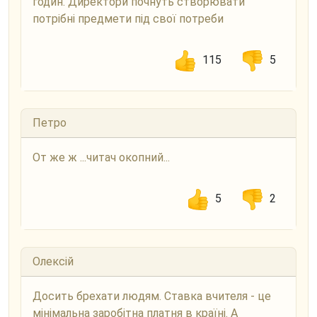
годин. Директори почнуть створювати
потрібні предмети під свої потреби
115
5
Петро
От же ж ...читач окопний...
5
2
Олексій
Досить брехати людям. Ставка вчителя - це
мінімальна заробітна платня в країні. А