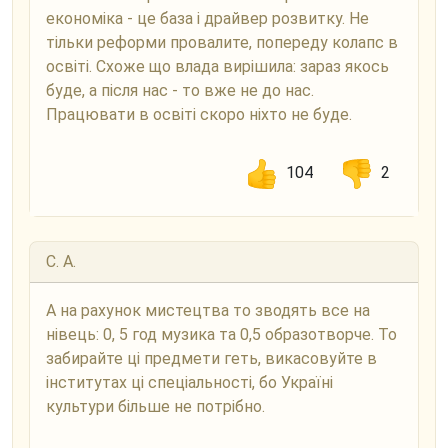
економіка - це база і драйвер розвитку. Не
тільки реформи провалите, попереду колапс в
освіті. Схоже що влада вирішила: зараз якось
буде, а після нас - то вже не до нас.
Працювати в освіті скоро ніхто не буде.
104
2
С. А.
А на рахунок мистецтва то зводять все на
нівець: 0, 5 год музика та 0,5 образотворче. То
забирайте ці предмети геть, викасовуйте в
інститутах ці спеціальності, бо Україні
культури більше не потрібно.