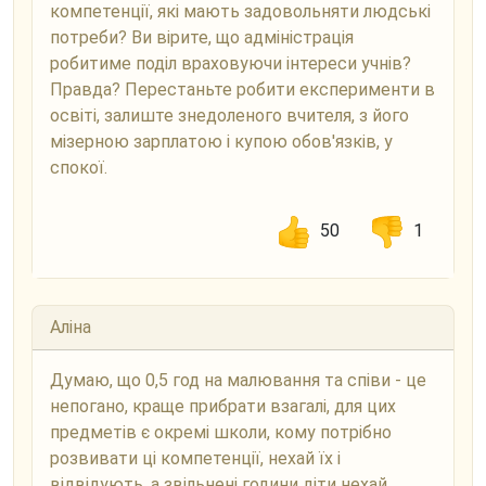
компетенції, які мають задовольняти людські
потреби? Ви вірите, що адміністрація
робитиме поділ враховуючи інтереси учнів?
Правда? Перестаньте робити експерименти в
освіті, залиште знедоленого вчителя, з його
мізерною зарплатою і купою обов'язків, у
спокої.
50
1
Аліна
Думаю, що 0,5 год на малювання та співи - це
непогано, краще прибрати взагалі, для цих
предметів є окремі школи, кому потрібно
розвивати ці компетенції, нехай їх і
відвідують, а звільнені години діти нехай