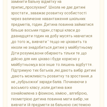
замінити бальну відмітку на
припис,,прослухано". Школа не дає дитині
зростати , заважає розвитку особистості
через величезне навантаження шкільних
предметів, годин. Дитина повинна займатися
більше восьми годин ,старші класи до
дванадцяти годин на добу мусять навчатися
,до того ж,, вивчати ' те,що не цікавить та
ніколи не знадобиться дитині у майбутньому.
Діти розумні,вони обирають тільки те ,що
дійсно для них цікаво і буде корисно у
майбутньому,а все інше то лишень відбуття .
Підтримую тих батьків ,які дають вибір дитині
,дають можливість розвитку та зростання ,а
не ,,зубрьожки' заради балів. Починаючи з
восьмого класу ,коли дитина вже
ознайомлена з фізикою, хімією , алгеброю,
геометрією дитина повинна мати вибір ,чи
вивчати їй предмети за бальною системою