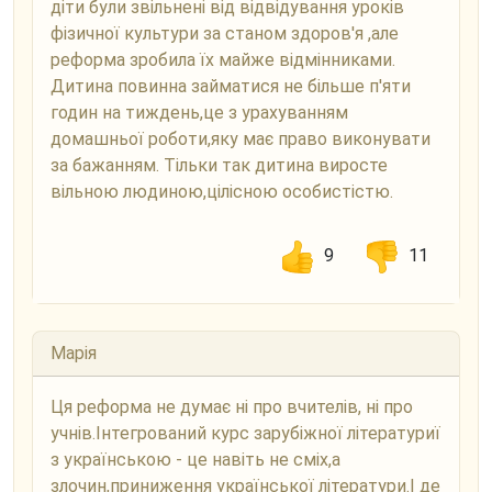
діти були звільнені від відвідування уроків
фізичної культури за станом здоров'я ,але
реформа зробила їх майже відмінниками.
Дитина повинна займатися не більше п'яти
годин на тиждень,це з урахуванням
домашньої роботи,яку має право виконувати
за бажанням. Тільки так дитина виросте
вільною людиною,цілісною особистістю.
9
11
Марія
Ця реформа не думає ні про вчителів, ні про
учнів.Інтегрований курс зарубіжної літературиї
з українською - це навіть не сміх,а
злочин,приниження української літератури.І де