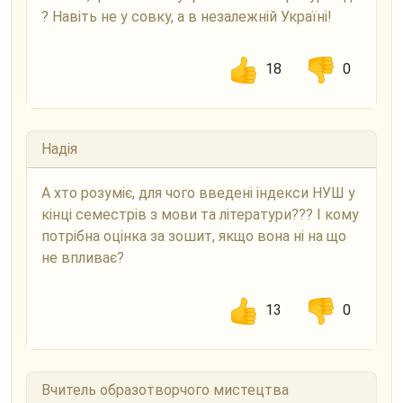
? Навіть не у совку, а в незалежній Україні!
18
0
Надія
А хто розуміє, для чого введені індекси НУШ у
кінці семестрів з мови та літератури??? І кому
потрібна оцінка за зошит, якщо вона ні на що
не впливає?
13
0
Вчитель образотворчого мистецтва