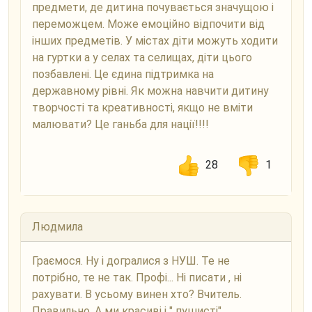
предмети, де дитина почувається значущою і
переможцем. Може емоційно відпочити від
інших предметів. У містах діти можуть ходити
на гуртки а у селах та селищах, діти цього
позбавлені. Це єдина підтримка на
державному рівні. Як можна навчити дитину
творчості та креативності, якщо не вміти
малювати? Це ганьба для нації!!!!
28
1
Людмила
Граємося. Ну і догралися з НУШ. Те не
потрібно, те не так. Профі... Ні писати , ні
рахувати. В усьому винен хто? Вчитель.
Правильно. А ми красиві і " пушисті".