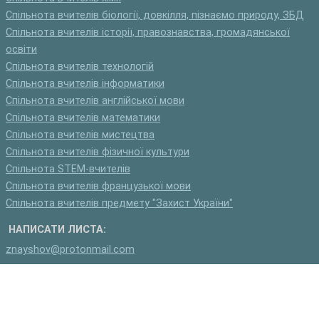
Спільнота вчителів біології, довкілля, пізнаємо природу, ЗБД
Спільнота вчителів історії, правознавства, громадянської
освіти
Спільнота вчителів технологій
Спільнота вчителів інформатики
Спільнота вчителів англійської мови
Спільнота вчителів математики
Спільнота вчителів мистецтва
Спільнота вчителів фізичної культури
Спільнота STEM-вчителів
Спільнота вчителів французької мови
Спільнота вчителів предмету "Захист України"
НАПИСАТИ ЛИСТА:
znayshov@protonmail.com