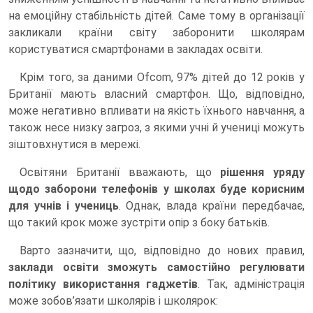
на емоційну стабільність дітей. Саме тому в організації
закликали країни світу заборонити школярам
користуватися смартфонами в закладах освіти.
Крім того, за даними Ofcom, 97% дітей до 12 років у
Британії мають власний смартфон. Що, відповідно,
може негативно впливати на якість їхнього навчання, а
також несе низку загроз, з якими учні й учениці можуть
зіштовхнутися в мережі.
Освітяни Британії вважають, що
рішення уряду
щодо заборони телефонів у школах буде корисним
для учнів і учениць
. Однак, влада країни передбачає,
що такий крок може зустріти опір з боку батьків.
Варто зазначити, що, відповідно до нових правил,
заклади освіти зможуть самостійно регулювати
політику використання гаджетів
. Так, адміністрація
може зобов’язати школярів і школярок: