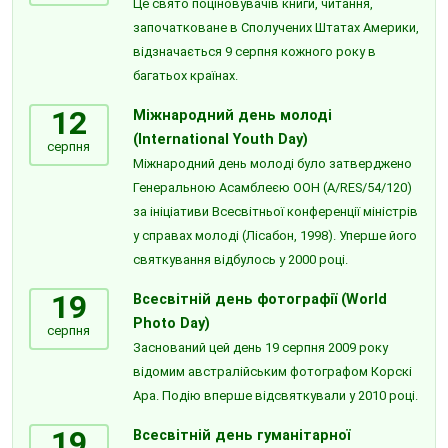
Це свято поціновувачів книги, читання,
започатковане в Сполучених Штатах Америки,
відзначається 9 серпня кожного року в
багатьох країнах.
12
Міжнародний день молоді
(International Youth Day)
серпня
Міжнародний день молоді було затверджено
Генеральною Асамблеєю ООН (A/RES/54/120)
за ініціативи Всесвітньої конференції міністрів
у справах молоді (Лісабон, 1998). Уперше його
святкування відбулось у 2000 році.
19
Всесвітній день фотографії (World
Photo Day)
серпня
Заснований цей день 19 серпня 2009 року
відомим австралійським фотографом Корскі
Ара. Подію вперше відсвяткували у 2010 році.
19
Всесвітній день гуманітарної