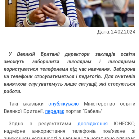
Дата: 24.02.2024
У Великій Британії директори закладів освіти
зможуть заборонити школярам і школяркам
користуватися телефонами під час навчання. Заборона
на телефони стосуватиметься і педагогів. Для вчителів
винятком слугуватимуть лише ситуації, які стосуються
роботи.
Такі вказівки
опублікувало
Міністерство освіти
Великої Британії,
передає
портал “Бабель” .
Згідно з результатами
дослідження
ЮНЕСКО,
надмірне використання телефонів повʼязане зі
зниженням успішності в навчанні та негативно впливає