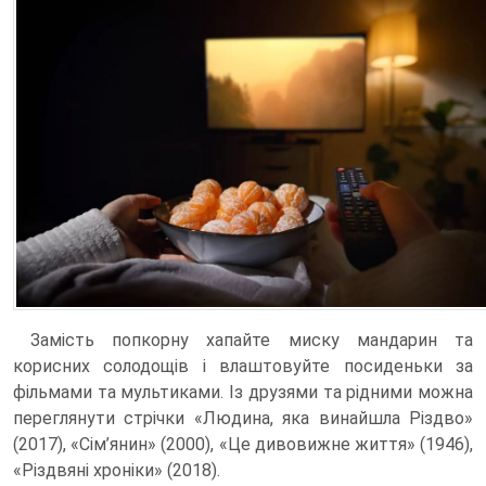
Замість попкорну хапайте миску мандарин та
корисних солодощів і влаштовуйте посиденьки за
фільмами та мультиками. Із друзями та рідними можна
переглянути стрічки «Людина, яка винайшла Різдво»
(2017), «Сім’янин» (2000), «Це дивовижне життя» (1946),
«Різдвяні хроніки» (2018).