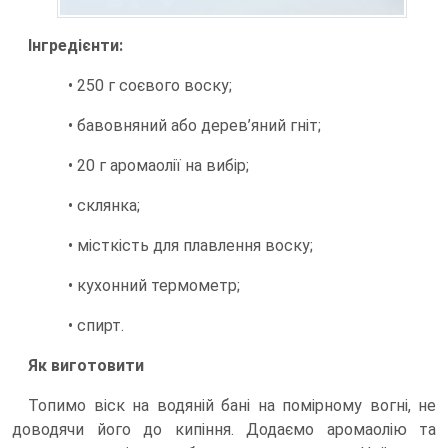
Інгредієнти:
• 250 г соєвого воску;
• бавовняний або дерев’яний гніт;
• 20 г аромаолії на вибір;
• склянка;
• місткість для плавлення воску;
• кухонний термометр;
• спирт.
Як виготовити
Топимо віск на водяній бані на помірному вогні, не
доводячи його до кипіння. Додаємо аромаолію та