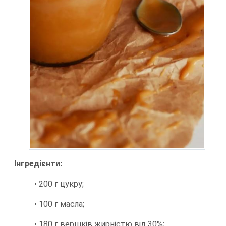
Інгредієнти:
• 200 г цукру;
• 100 г масла;
• 180 г вершків жирністю від 30%;