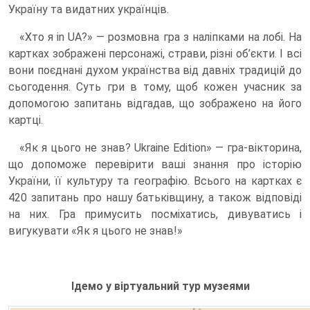
Україну та видатних українців.
«Хто я in UA?» — розмовна гра з наліпками на лобі. На
картках зображені персонажі, страви, різні об’єкти. І всі
вони поєднані духом українства від давніх традицій до
сьогодення. Суть гри в тому, щоб кожен учасник за
допомогою запитань відгадав, що зображено на його
картці.
«Як я цього не знав? Ukraine Edition» — гра-вікторина,
що допоможе перевірити ваші знання про історію
України, її культуру та географію. Всього на картках є
420 запитань про нашу батьківщину, а також відповіді
на них. Гра примусить посміхатись, дивуватись і
вигукувати «Як я цього не знав!»
Ідемо у віртуальний тур музеями