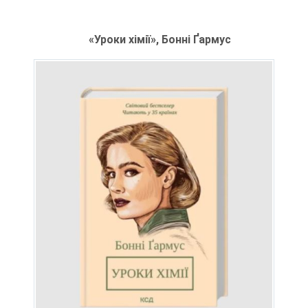
«Уроки хімії», Бонні Ґармус