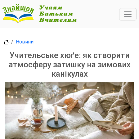
Новини
Учительське хюґе: як створити
атмосферу затишку на зимових
канікулах