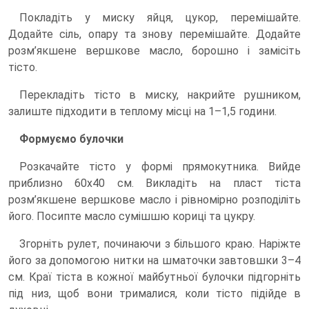
Покладіть у миску яйця, цукор, перемішайте.
Додайте сіль, опару та знову перемішайте. Додайте
розм’якшене вершкове масло, борошно і замісіть
тісто.
Перекладіть тісто в миску, накрийте рушником,
залиште підходити в теплому місці на 1–1,5 години.
Формуємо булочки
Розкачайте тісто у формі прямокутника. Вийде
приблизно 60х40 см. Викладіть на пласт тіста
розм’якшене вершкове масло і рівномірно розподіліть
його. Посипте масло сумішшю кориці та цукру.
Згорніть рулет, починаючи з більшого краю. Наріжте
його за допомогою нитки на шматочки завтовшки 3–4
см. Краї тіста в кожної майбутньої булочки підгорніть
під низ, щоб вони трималися, коли тісто підійде в