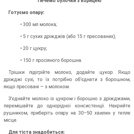
Печемо булочки з корицею
Готуємо опару:
• 300 мл молока;
• 5 г сухих дріжджів (або 15 г пресованих);
• 20 г цукру;
• 150 г просіяного борошна.
Трішки підігрійте молоко, додайте цукор. Якщо
дріжджі сухі, то їх потрібно об’єднати з борошном,
якщо пресовані — з молоком.
З’єднайте молоко із цукром і борошно з дріжджами,
перемішайте до однорідної консистенції. Накрийте
рушником, приберіть опару на 30–50 хвилин у тепле
місце.
Для тіста знадобиться: