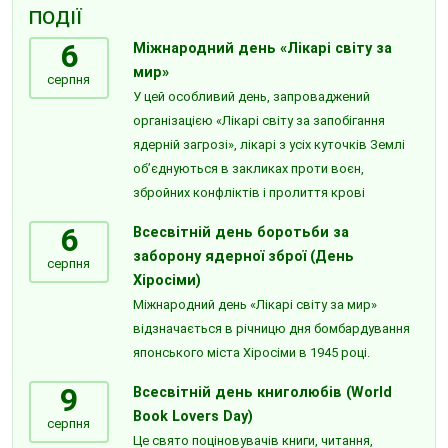
ПОДІЇ
6
Міжнародний день «Лікарі світу за
мир»
серпня
У цей особливий день, запроваджений
організацією «Лікарі світу за запобігання
ядерній загрозі», лікарі з усіх куточків Землі
об’єднуються в закликах проти воєн,
збройних конфліктів і пролиття крові
6
Всесвітній день боротьби за
заборону ядерної зброї (День
серпня
Хіросіми)
Міжнародний день «Лікарі світу за мир»
відзначається в річницю дня бомбардування
японського міста Хіросіми в 1945 році.
9
Всесвітній день книголюбів (World
Book Lovers Day)
серпня
Це свято поціновувачів книги, читання,