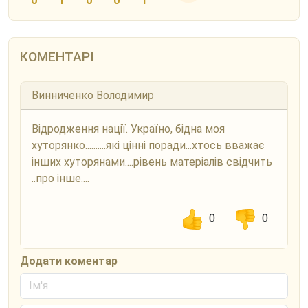
0
1
0
0
1
КОМЕНТАРІ
Винниченко Володимир
Відродження нації. Україно, бідна моя
хуторянко..........які цінні поради...хтось вважає
інших хуторянами....рівень матеріалів свідчить
..про інше....
0
0
Додати коментар