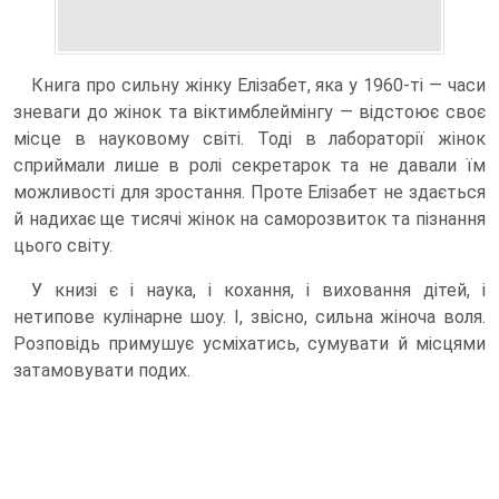
Книга про сильну жінку Елізабет, яка у 1960-ті — часи
зневаги до жінок та віктимблеймінгу — відстоює своє
місце в науковому світі. Тоді в лабораторії жінок
сприймали лише в ролі секретарок та не давали їм
можливості для зростання. Проте Елізабет не здається
й надихає ще тисячі жінок на саморозвиток та пізнання
цього світу.
У книзі є і наука, і кохання, і виховання дітей, і
нетипове кулінарне шоу. І, звісно, сильна жіноча воля.
Розповідь примушує усміхатись, сумувати й місцями
затамовувати подих.