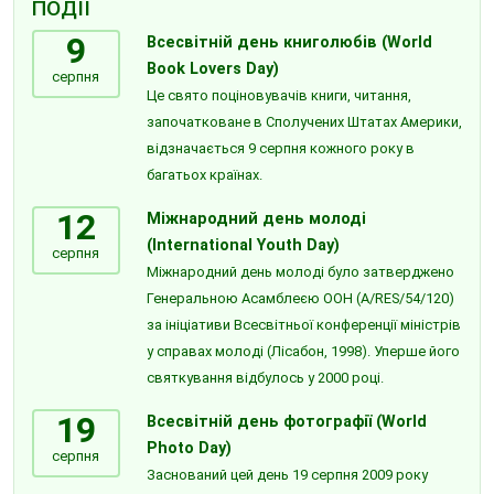
ПОДІЇ
9
Всесвітній день книголюбів (World
Book Lovers Day)
серпня
Це свято поціновувачів книги, читання,
започатковане в Сполучених Штатах Америки,
відзначається 9 серпня кожного року в
багатьох країнах.
12
Міжнародний день молоді
(International Youth Day)
серпня
Міжнародний день молоді було затверджено
Генеральною Асамблеєю ООН (A/RES/54/120)
за ініціативи Всесвітньої конференції міністрів
у справах молоді (Лісабон, 1998). Уперше його
святкування відбулось у 2000 році.
19
Всесвітній день фотографії (World
Photo Day)
серпня
Заснований цей день 19 серпня 2009 року