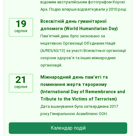
відомим австралійським фотографом Корскі
Ара. Подію вперше відсвяткували у 2010 році.
19
Всесвітній день гуманітарної
допомоги (World Humanitarian Day)
серпня
Пам’ятний день було засновано за
ініціативою Організації Об’єднаних Націй
(A/RES/63/13) за участі Всесвітньої організації
охорони здоров’я та інших міжнародних
організацій.
21
Міжнародний день пам’яті та
поминання жертв тероризму
серпня
(International Day of Remembrance and
Tribute to the Victims of Terrorism)
Дата вшанування була затверджена 2017
року Генеральною Асамблеєю ООН.
Календар подій