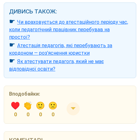
ДИВИСЬ ТАКОЖ:
☛
Чи враховується до атестаційного періоду час,
коли педагогічний працівник перебував на
простої?
☛
Атестація педагогів, які перебувають за
кордоном — роз’яснення юристки
☛
Як атестувати педагога, який не має
відповідної освіти?
Вподобайки:
0
0
0
0