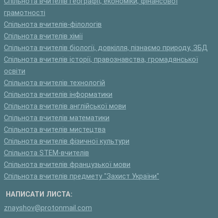
Спільнота вчителів географії, економіки, фінансової
грамотності
Спільнота вчителів-філологів
Спільнота вчителів хімії
Спільнота вчителів біології, довкілля, пізнаємо природу, ЗБД
Спільнота вчителів історії, правознавства, громадянської
освіти
Спільнота вчителів технологій
Спільнота вчителів інформатики
Спільнота вчителів англійської мови
Спільнота вчителів математики
Спільнота вчителів мистецтва
Спільнота вчителів фізичної культури
Спільнота STEM-вчителів
Спільнота вчителів французької мови
Спільнота вчителів предмету "Захист України"
НАПИСАТИ ЛИСТА:
znayshov@protonmail.com