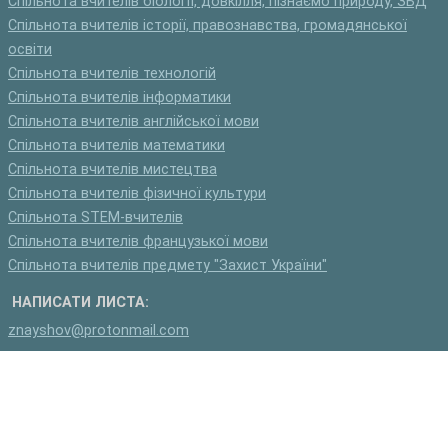
Спільнота вчителів біології, довкілля, пізнаємо природу, ЗБД
Спільнота вчителів історії, правознавства, громадянської
освіти
Спільнота вчителів технологій
Спільнота вчителів інформатики
Спільнота вчителів англійської мови
Спільнота вчителів математики
Спільнота вчителів мистецтва
Спільнота вчителів фізичної культури
Спільнота STEM-вчителів
Спільнота вчителів французької мови
Спільнота вчителів предмету "Захист України"
НАПИСАТИ ЛИСТА:
znayshov@protonmail.com