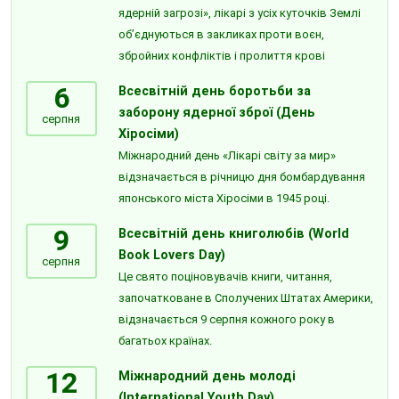
ядерній загрозі», лікарі з усіх куточків Землі
об’єднуються в закликах проти воєн,
збройних конфліктів і пролиття крові
6
Всесвітній день боротьби за
заборону ядерної зброї (День
серпня
Хіросіми)
Міжнародний день «Лікарі світу за мир»
відзначається в річницю дня бомбардування
японського міста Хіросіми в 1945 році.
9
Всесвітній день книголюбів (World
Book Lovers Day)
серпня
Це свято поціновувачів книги, читання,
започатковане в Сполучених Штатах Америки,
відзначається 9 серпня кожного року в
багатьох країнах.
12
Міжнародний день молоді
(International Youth Day)