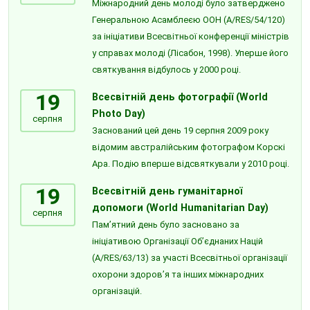
Міжнародний день молоді було затверджено
Генеральною Асамблеєю ООН (A/RES/54/120)
за ініціативи Всесвітньої конференції міністрів
у справах молоді (Лісабон, 1998). Уперше його
святкування відбулось у 2000 році.
19
Всесвітній день фотографії (World
Photo Day)
серпня
Заснований цей день 19 серпня 2009 року
відомим австралійським фотографом Корскі
Ара. Подію вперше відсвяткували у 2010 році.
19
Всесвітній день гуманітарної
допомоги (World Humanitarian Day)
серпня
Пам’ятний день було засновано за
ініціативою Організації Об’єднаних Націй
(A/RES/63/13) за участі Всесвітньої організації
охорони здоров’я та інших міжнародних
організацій.