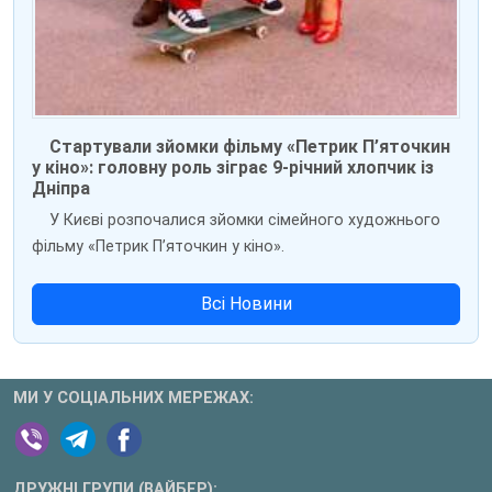
Стартували зйомки фільму «Петрик П’яточкин
у кіно»: головну роль зіграє 9-річний хлопчик із
Дніпра
У Києві розпочалися зйомки сімейного художнього
фільму «Петрик П’яточкин у кіно».
Всі Новини
МИ У СОЦІАЛЬНИХ МЕРЕЖАХ:
ДРУЖНІ ГРУПИ (ВАЙБЕР):