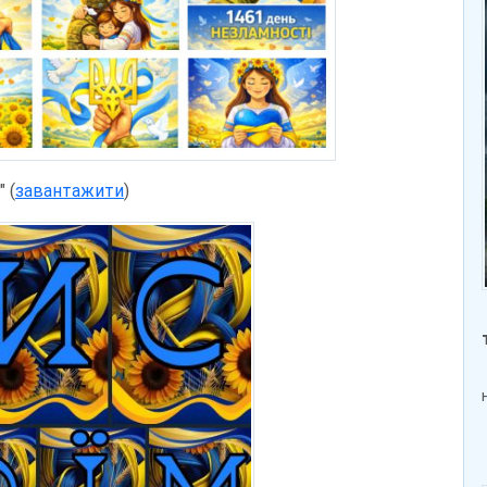
 (
завантажити
)