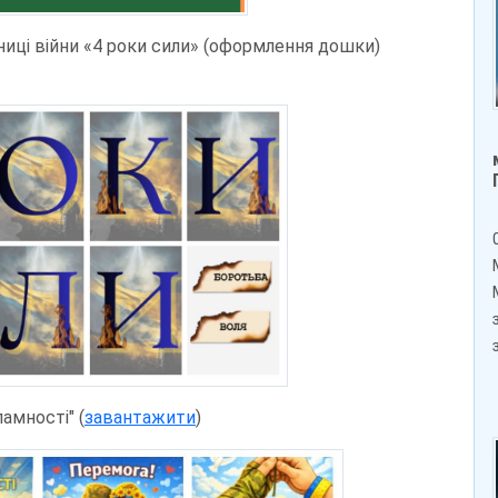
чниці війни «4 роки сили» (оформлення дошки)
амності" (
завантажити
)