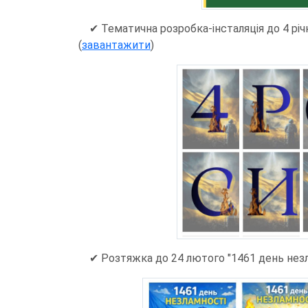
✔ Тематична розробка-інсталяція до 4 рі
(
завантажити
)
✔ Розтяжка до 24 лютого "1461 день незл