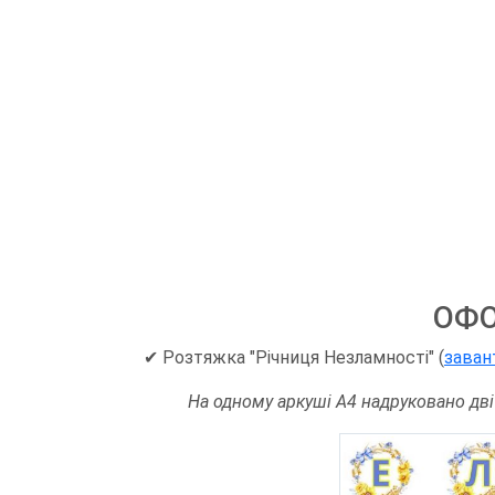
ОФ
✔ Розтяжка "Річниця Незламності" (
заван
На одному аркуші А4 надруковано дві