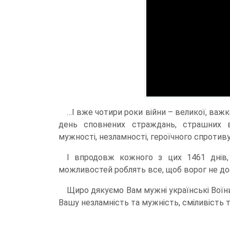
…І вже чотири роки війни – великої, важк
день сповнених страждань, страшних в
мужності, незламності, героїчного спротиву
І впродовж кожного з цих 1461 днів,
можливостей роблять все, щоб ворог не до
Щиро дякуємо Вам мужні українські Воїни
Вашу незламність та мужність, сміливість та