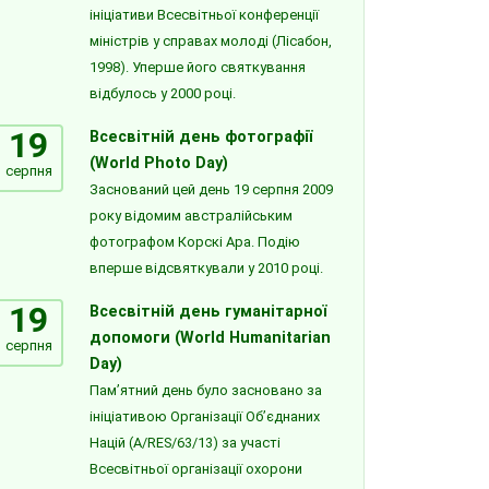
ініціативи Всесвітньої конференції
міністрів у справах молоді (Лісабон,
1998). Уперше його святкування
відбулось у 2000 році.
19
Всесвітній день фотографії
(World Photo Day)
серпня
Заснований цей день 19 серпня 2009
року відомим австралійським
фотографом Корскі Ара. Подію
вперше відсвяткували у 2010 році.
19
Всесвітній день гуманітарної
допомоги (World Humanitarian
серпня
Day)
Пам’ятний день було засновано за
ініціативою Організації Об’єднаних
Націй (A/RES/63/13) за участі
Всесвітньої організації охорони