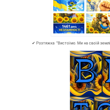
✔ Розтяжка "Вистоїмо. Ми на своїй землі"