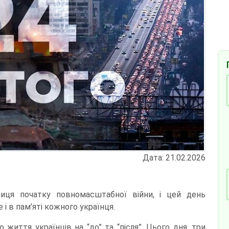
Дата: 21.02.2026
иця початку повномасштабної війни, і цей день
 і в пам’яті кожного українця.
життя українців на “до” та “після”. Цього дня, три