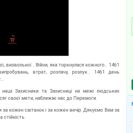
ої, визвольної… Війни, яка торкнулася кожного… 1461
ипробувань, втрат, розпачу, розлук… 1461 день
….
 наші Захисники та Захисниці на межі людських
сяг своєї мети, наближає нас до Перемоги.
 за кожен світанок і за кожен вечір. Дякуємо Вам за
 стійкість.