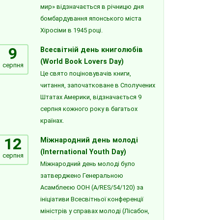
мир» відзначається в річницю дня
бомбардування японського міста
Хіросіми в 1945 році.
9
Всесвітній день книголюбів
(World Book Lovers Day)
серпня
Це свято поціновувачів книги,
читання, започатковане в Сполучених
Штатах Америки, відзначається 9
серпня кожного року в багатьох
країнах.
12
Міжнародний день молоді
(International Youth Day)
серпня
Міжнародний день молоді було
затверджено Генеральною
Асамблеєю ООН (A/RES/54/120) за
ініціативи Всесвітньої конференції
міністрів у справах молоді (Лісабон,