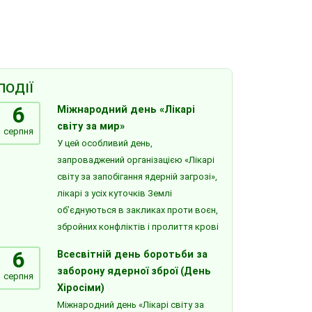
ПОДІЇ
6
Міжнародний день «Лікарі
світу за мир»
серпня
У цей особливий день,
запроваджений організацією «Лікарі
світу за запобігання ядерній загрозі»,
лікарі з усіх куточків Землі
об’єднуються в закликах проти воєн,
збройних конфліктів і пролиття крові
6
Всесвітній день боротьби за
заборону ядерної зброї (День
серпня
Хіросіми)
Міжнародний день «Лікарі світу за