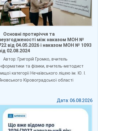
Основні протиріччя та
неузгодженості між наказом МОН №
722 від 04.05.2026 і наказом МОН № 1093
від 02.08.2024
Автор: Григорій Громко, вчитель
інформатики та фізики, вчитель-методист
вищої категорії Нечаївського ліцею ім. Ю. І.
Яновського Кіровоградської області
Дата: 06.08.2026