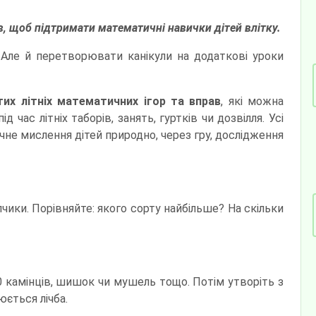
ів, щоб підтримати математичні навички дітей влітку.
 Але й перетворювати канікули на додаткові уроки
их літніх математичних ігор та вправ
, які можна
час літніх таборів, занять, гуртків чи дозвілля. Усі
е мислення дітей природно, через гру, дослідження
впчики. Порівняйте: якого сорту найбільше? На скільки
50 камінців, шишок чи мушель тощо. Потім утворіть з
нюється лічба.