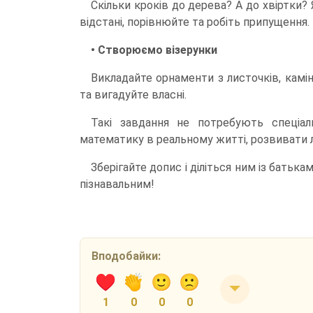
Скільки кроків до дерева? А до хвіртки
відстані, порівнюйте та робіть припущення.
• Створюємо візерунки
Викладайте орнаменти з листочків, камі
та вигадуйте власні.
Такі завдання не потребують спеціал
математику в реальному житті, розвивати ло
Зберігайте допис і діліться ним із батька
пізнавальним!
Вподобайки:
1
0
0
0