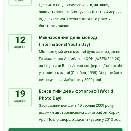
Це свято поціновувачів книги, читання,
започатковане в Сполучених Штатах Америки,
відзначається 9 серпня кожного року в
багатьох країнах.
12
Міжнародний день молоді
(International Youth Day)
серпня
Міжнародний день молоді було затверджено
Генеральною Асамблеєю ООН (A/RES/54/120)
за ініціативи Всесвітньої конференції міністрів
у справах молоді (Лісабон, 1998). Уперше його
святкування відбулось у 2000 році.
19
Всесвітній день фотографії (World
Photo Day)
серпня
Заснований цей день 19 серпня 2009 року
відомим австралійським фотографом Корскі
Ара. Подію вперше відсвяткували у 2010 році.