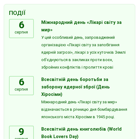
ПОДІЇ
6
Міжнародний день «Лікарі світу за
мир»
серпня
У цей особливий день, запроваджений
організацією «Лікарі світу за запобігання
ядерній загрозі», лікарі з усіх куточків Землі
об’єднуються в закликах проти воєн,
збройних конфліктів і пролиття крові
6
Всесвітній день боротьби за
заборону ядерної зброї (День
серпня
Хіросіми)
Міжнародний день «Лікарі світу за мир»
відзначається в річницю дня бомбардування
японського міста Хіросіми в 1945 році.
9
Всесвітній день книголюбів (World
Book Lovers Day)
серпня