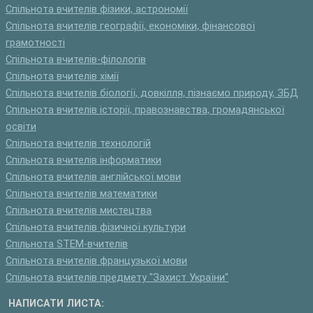
Спільнота вчителів фізики, астрономії
Спільнота вчителів географії, економіки, фінансової
грамотності
Спільнота вчителів-філологів
Спільнота вчителів хімії
Спільнота вчителів біології, довкілля, пізнаємо природу, ЗБД
Спільнота вчителів історії, правознавства, громадянської
освіти
Спільнота вчителів технологій
Спільнота вчителів інформатики
Спільнота вчителів англійської мови
Спільнота вчителів математики
Спільнота вчителів мистецтва
Спільнота вчителів фізичної культури
Спільнота STEM-вчителів
Спільнота вчителів французької мови
Спільнота вчителів предмету "Захист України"
НАПИСАТИ ЛИСТА: