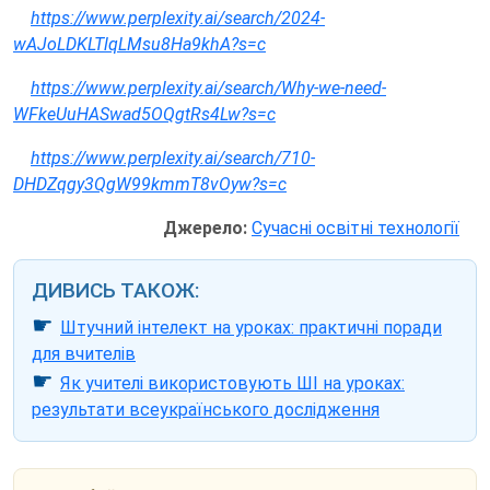
https://www.perplexity.ai/search/2024-
wAJoLDKLTlqLMsu8Ha9khA?s=c
https://www.perplexity.ai/search/Why-we-need-
WFkeUuHASwad5OQgtRs4Lw?s=c
https://www.perplexity.ai/search/710-
DHDZqgy3QgW99kmmT8vOyw?s=c
Джерело:
Сучасні освітні технології
ДИВИСЬ ТАКОЖ:
☛
Штучний інтелект на уроках: практичні поради
для вчителів
☛
Як учителі використовують ШІ на уроках:
результати всеукраїнського дослідження