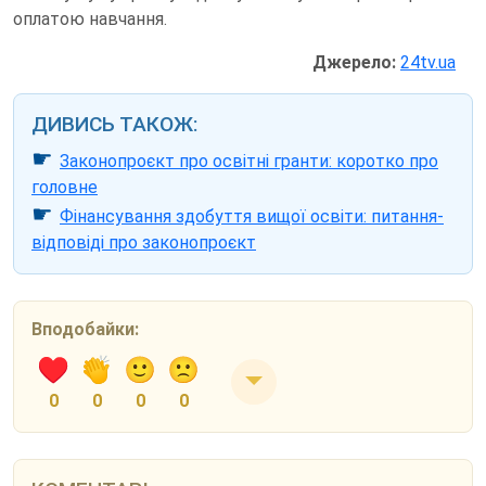
оплатою навчання.
Джерело:
24tv.ua
ДИВИСЬ ТАКОЖ:
☛
Законопроєкт про освітні гранти: коротко про
головне
☛
Фінансування здобуття вищої освіти: питання-
відповіді про законопроєкт
Вподобайки:
0
0
0
0