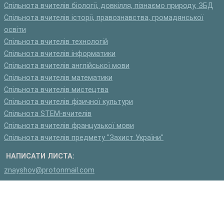
Спільнота вчителів біології, довкілля, пізнаємо природу, ЗБД
Спільнота вчителів історії, правознавства, громадянської
освіти
Спільнота вчителів технологій
Спільнота вчителів інформатики
Спільнота вчителів англійської мови
Спільнота вчителів математики
Спільнота вчителів мистецтва
Спільнота вчителів фізичної культури
Спільнота STEM-вчителів
Спільнота вчителів французької мови
Спільнота вчителів предмету "Захист України"
НАПИСАТИ ЛИСТА:
znayshov@protonmail.com