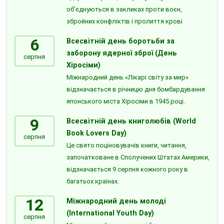
об’єднуються в закликах проти воєн,
збройних конфліктів і пролиття крові
6
Всесвітній день боротьби за
заборону ядерної зброї (День
серпня
Хіросіми)
Міжнародний день «Лікарі світу за мир»
відзначається в річницю дня бомбардування
японського міста Хіросіми в 1945 році.
9
Всесвітній день книголюбів (World
Book Lovers Day)
серпня
Це свято поціновувачів книги, читання,
започатковане в Сполучених Штатах Америки,
відзначається 9 серпня кожного року в
багатьох країнах.
12
Міжнародний день молоді
(International Youth Day)
серпня