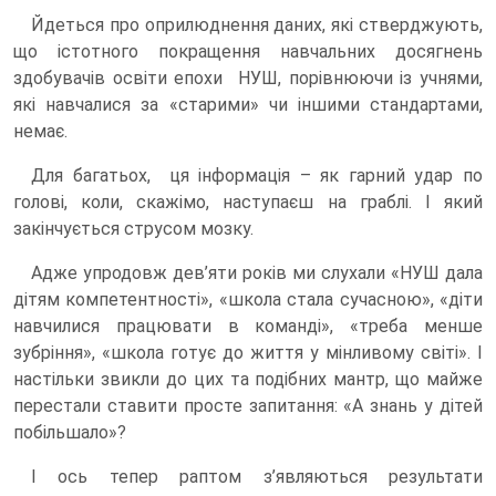
Йдеться про оприлюднення даних, які стверджують,
що істотного покращення навчальних досягнень
здобувачів освіти епохи НУШ, порівнюючи із учнями,
які навчалися за «старими» чи іншими стандартами,
немає.
Для багатьох, ця інформація – як гарний удар по
голові, коли, скажімо, наступаєш на граблі. І який
закінчується струсом мозку.
Адже упродовж дев’яти років ми слухали «НУШ дала
дітям компетентності», «школа стала сучасною», «діти
навчилися працювати в команді», «треба менше
зубріння», «школа готує до життя у мінливому світі». І
настільки звикли до цих та подібних мантр, що майже
перестали ставити просте запитання: «А знань у дітей
побільшало»?
І ось тепер раптом з’являються результати