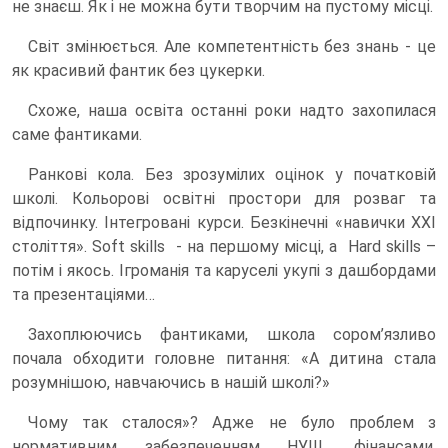
не знаєш. Як і не можна бути творчим на пустому місці.
Світ змінюється. Але компетентність без знань - це
як красивий фантик без цукерки.
Схоже, наша освіта останні роки надто захопилася
саме фантиками.
Ранкові кола. Без зрозумілих оцінок у початковій
школі. Кольорові освітні простори для розваг та
відпочинку. Інтегровані курси. Безкінечні «навички XXI
століття». Soft skills - на першому місці, а Hard skills –
потім і якось. Ігроманія та каруселі укупі з дашбордами
та презентаціями…
Захоплюючись фантиками, школа сором’язливо
почала обходити головне питання: «А дитина стала
розумнішою, навчаючись в нашій школі?»
Чому так сталося»? Адже не було проблем з
нормативним забезпеченням НУШ, фінансами,