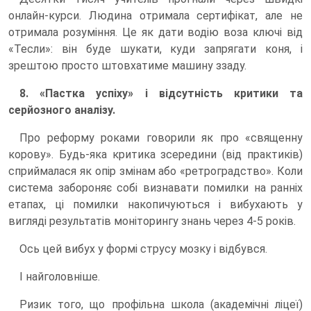
онлайн-курси. Людина отримала сертифікат, але не
отримала розуміння. Це як дати водію воза ключі від
«Тесли»: він буде шукати, куди запрягати коня, і
зрештою просто штовхатиме машину ззаду.
8. «Пастка успіху» і відсутність критики та
серйозного аналізу.
Про реформу роками говорили як про «священну
корову». Будь-яка критика зсередини (від практиків)
сприймалася як опір змінам або «ретроградство». Коли
система забороняє собі визнавати помилки на ранніх
етапах, ці помилки накопичуються і вибухають у
вигляді результатів моніторингу знань через 4-5 років.
Ось цей вибух у формі струсу мозку і відбувся.
І найголовніше.
Ризик того, що профільна школа (академічні ліцеї)