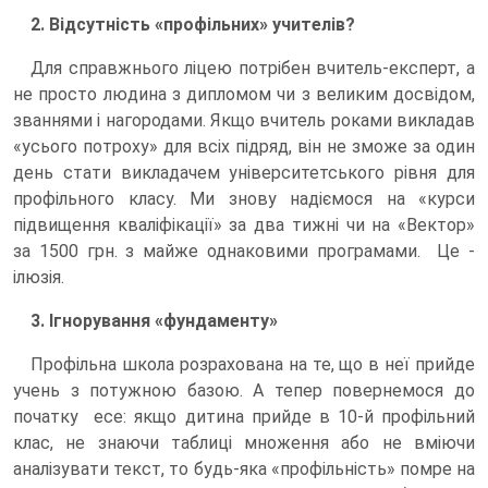
2. Відсутність «профільних» учителів?
Для справжнього ліцею потрібен вчитель-експерт, а
не просто людина з дипломом чи з великим досвідом,
званнями і нагородами. Якщо вчитель роками викладав
«усього потроху» для всіх підряд, він не зможе за один
день стати викладачем університетського рівня для
профільного класу. Ми знову надіємося на «курси
підвищення кваліфікації» за два тижні чи на «Вектор»
за 1500 грн. з майже однаковими програмами. Це -
ілюзія.
3. Ігнорування «фундаменту»
Профільна школа розрахована на те, що в неї прийде
учень з потужною базою. А тепер повернемося до
початку есе: якщо дитина прийде в 10-й профільний
клас, не знаючи таблиці множення або не вміючи
аналізувати текст, то будь-яка «профільність» помре на