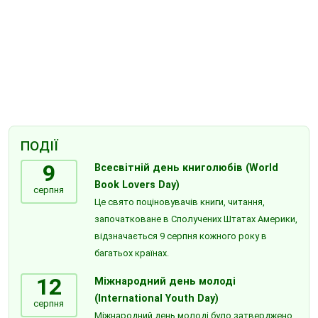
ПОДІЇ
9
Всесвітній день книголюбів (World
Book Lovers Day)
серпня
Це свято поціновувачів книги, читання,
започатковане в Сполучених Штатах Америки,
відзначається 9 серпня кожного року в
багатьох країнах.
12
Міжнародний день молоді
(International Youth Day)
серпня
Міжнародний день молоді було затверджено