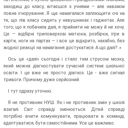
заходиш до класу, вітаєшся з учнями — але навзаєм
повне ігнорування…Я ще намагалася заплющити очі на
те, що пів класу сидить у навушниках і гаджетах…Але
того, що я побачила далі, я прийняти не можу й не хочу.
Це — відбірні триповерхові матюки, розбірки, ігри в
карти, ноги на партах — і все це відкрито, нахабно, без
жодної реакції на намагання достукатися. А що далі?..»
Ось це «далі» сьогодні і стало тим струсом мозку,
який можна діагностувати сучасній системі шкільної
освіти. І це вже не просто діагноз. Це - вже сигнал
тривоги. Причому дуже серйозний.
І тут одразу уточню.
Я не противник НУШ. Як і не противник змін у школі
взагалі. Світ справді змінюється. Дітей справді
потрібно вчити комунікувати, працювати в команді,
адаптуватися, бути самостійними. Усе це важливо.