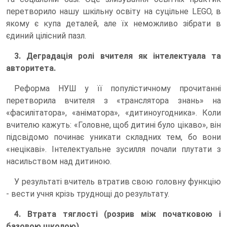
перетворило нашу шкільну освіту на суцільне LEGO, в
якому є купа деталей, але їх неможливо зібрати в
єдиний цілісний пазл.
3. Деградація ролі вчителя як інтелектуала та
авторитета.
Реформа НУШ у її популістичному прочитанні
перетворила вчителя з «транслятора знань» на
«фасилітатора», «аніматора», «дитиноугодника». Коли
вчителю кажуть: «Головне, щоб дитині було цікаво», він
підсвідомо починає уникати складних тем, бо вони
«нецікаві». Інтелектуальне зусилля почали плутати з
насильством над дитиною.
У результаті вчитель втратив свою головну функцію
- вести учня крізь труднощі до результату.
4. Втрата тяглості (розрив між початковою і
базовою школою)