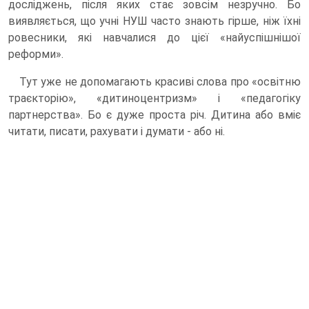
досліджень, після яких стає зовсім незручно. Бо
виявляється, що учні НУШ часто знають гірше, ніж їхні
ровесники, які навчалися до цієї «найуспішнішої
реформи».
Тут уже не допомагають красиві слова про «освітню
траєкторію», «дитиноцентризм» і «педагогіку
партнерства». Бо є дуже проста річ. Дитина або вміє
читати, писати, рахувати і думати - або ні.