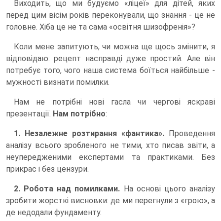
Виходить, що ми будуємо «ліцеї» для дітей, яких
перед цим вісім років переконували, що знання - це не
головне. Хіба це не та сама «освітня шизофренія»?
Коли мене запитують, чи можна ще щось змінити, я
відповідаю: рецепт насправді дуже простий. Але він
потребує того, чого наша система боїться найбільше -
мужності визнати помилки.
Нам не потрібні нові гасла чи чергові яскраві
презентації.
Нам потрібно
:
1. Незалежне розтирання «фантика».
Проведення
аналізу всього зробленого не тими, хто писав звіти, а
неупередженими експертами та практиками. Без
прикрас і без цензури.
2. Робота над помилками.
На основі цього аналізу
зробити жорсткі висновки: де ми перегнули з «грою», а
де недодали фундаменту.