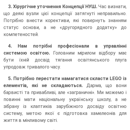
3. Хірургічне уточнення Концепції НУШ.
Час визнати,
що деякі вузли цієї концепції затягнуті неправильно.
Потрібно внести корективи, які повернуть знанням
статус основи, а не «другорядного додатку» до
компетеностей.
4. Нам потрібні професіонали в управлінні
системою освітою.
Головним мірилом відбору має
бути їхній досвід тягання освітянського плуга
упродовж тривалого часу.
5. Потрібно перестати намагатися скласти LEGO із
елементів, які не складаються.
Дарма, що вони
барвисті та привабливі, але «заграничні». Ми можемо і
повинні мати національну українську школу, а не
зібрану із клаптиків зарубіжного досвіду освітню
систему, метою якої є підготовка хамелеонів для
життя в мінливому світі.