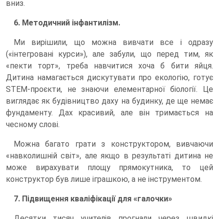
вниз.
6. Методичний інфантилізм.
Ми вирішили, що можна вивчати все і одразу
(«інтегровані курси»), але забули, що перед тим, як
«пекти торт», треба навчитися хоча б бити яйця.
Дитина намагається дискутувати про екологію, готує
STEM-проєкти, не знаючи елементарної біології. Це
виглядає як будівництво даху на будинку, де ще немає
фундаменту. Дах красивий, але він тримається на
чесному слові.
Можна багато грати з конструктором, вивчаючи
«навколишній світ», але якщо в результаті дитина не
може вирахувати площу прямокутника, то цей
конструктор був лише іграшкою, а не інструментом.
7. Підвищення кваліфікації для «галочки»
Десятки тисяч учителів прогнали через швидкі