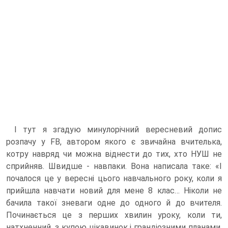
І тут я згадую минулорічний вересневий допис
розпачу у FB, автором якого є звичайна вчителька,
котру навряд чи можна віднести до тих, хто НУШ не
сприйняв. Швидше - навпаки. Вона написала таке: «І
почалося це у вересні цього навчального року, коли я
прийшла навчати новий для мене 8 клас… Ніколи не
бачила такої зневаги одне до одного й до вчителя.
Починається це з перших хвилин уроку, коли ти,
натхненний, з купою цікавинок і грандіозними планами,