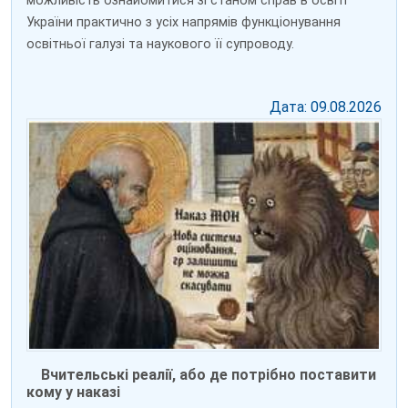
можливість ознайомитися зі станом справ в освіті
України практично з усіх напрямів функціонування
освітньої галузі та наукового її супроводу.
Дата: 09.08.2026
Вчительські реалії, або де потрібно поставити
кому у наказі