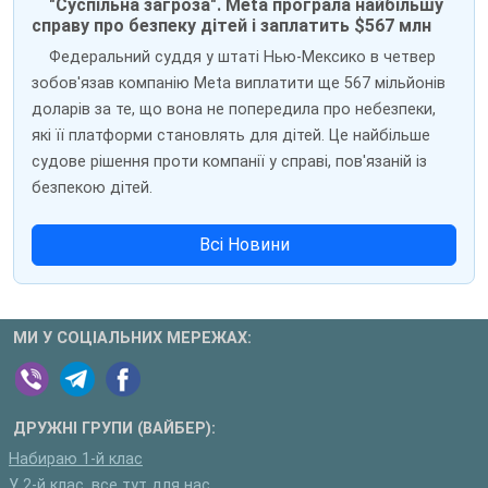
"Суспільна загроза". Meta програла найбільшу
справу про безпеку дітей і заплатить $567 млн
Федеральний суддя у штаті Нью-Мексико в четвер
зобов'язав компанію Meta виплатити ще 567 мільйонів
доларів за те, що вона не попередила про небезпеки,
які її платформи становлять для дітей. Це найбільше
судове рішення проти компанії у справі, пов'язаній із
безпекою дітей.
Всі Новини
МИ У СОЦІАЛЬНИХ МЕРЕЖАХ:
ДРУЖНІ ГРУПИ (ВАЙБЕР):
Набираю 1-й клас
У 2-й клас, все тут для нас