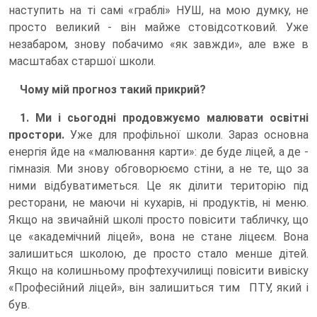
наступить на ті самі «граблі» НУШ, на мою думку, не
просто великий - він майже стовідсотковий. Уже
незабаром, знову побачимо «як завжди», але вже в
масштабах старшої школи.
Чому мій прогноз такий прикрий?
1. Ми і сьогодні продовжуємо малювати освітні
простори.
Уже для профільної школи. Зараз основна
енергія йде на «малювання карти»: де буде ліцей, а де -
гімназія. Ми знову обговорюємо стіни, а не те, що за
ними відбуватиметься. Це як ділити територію під
ресторани, не маючи ні кухарів, ні продуктів, ні меню.
Якщо на звичайній школі просто повісити табличку, що
це «академічний ліцей», вона не стане ліцеєм. Вона
залишиться школою, де просто стало менше дітей.
Якщо на колишньому профтехучилищі повісити вивіску
«Професійний ліцей», він залишиться тим ПТУ, який і
був.