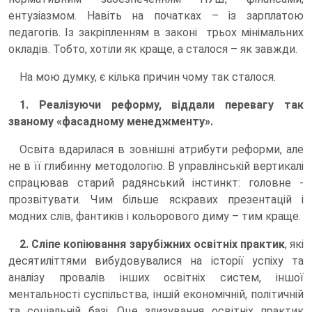
ентузіазмом. Навіть на початках – із зарплатою
педагогів. Із закріпленням в законі трьох мінімальних
окладів. Тобто, хотіли як краще, а сталося – як завжди.
На мою думку, є кілька причин чому так сталося.
1. Реалізуючи реформу, віддали перевагу так
званому «фасадному менеджменту».
Освіта вдарилася в зовнішні атрибути реформи, але
не в її глибинну методологію. В управлінській вертикалі
спрацював старий радянський інстинкт: головне -
прозвітувати. Чим більше яскравих презентацій і
модних слів, фантиків і кольорового диму – тим краще.
2. Сліпе копіювання зарубіжних освітніх практик
, які
десятиліттями вибудовувалися на історії успіху та
аналізу провалів інших освітніх систем, іншої
ментальності суспільства, іншій економічній, політичній
та соціальній базі. Оце злизування освітніх практик