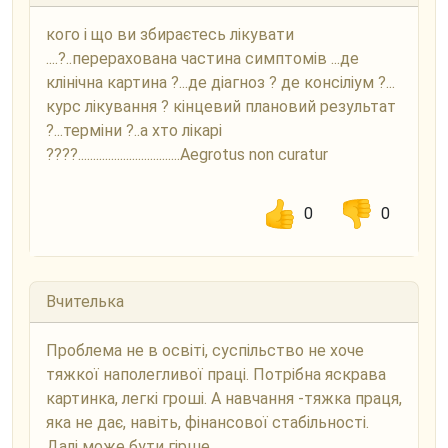
кого і що ви збираєтесь лікувати
....?..перерахована частина симптомів ...де
клінічна картина ?...де діагноз ? де консіліум ?...
курс лікування ? кінцевий плановий результат
?...терміни ?..а хто лікарі
????..................................Aegrotus non curatur
0
0
Вчителька
Проблема не в освіті, суспільство не хоче
тяжкої наполегливої праці. Потрібна яскрава
картинка, легкі гроші. А навчання -тяжка праця,
яка не дає, навіть, фінансової стабільності.
Далі може бути гірше.