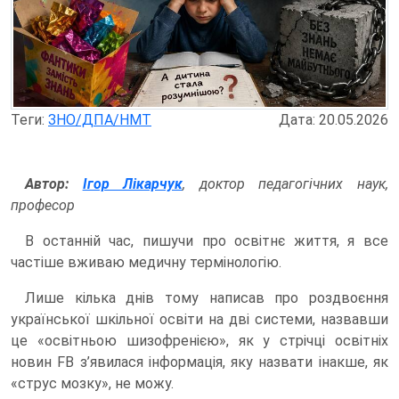
Теги:
ЗНО/ДПА/НМТ
Дата: 20.05.2026
Автор:
Ігор Лікарчук
, доктор педагогічних наук,
професор
В останній час, пишучи про освітнє життя, я все
частіше вживаю медичну термінологію.
Лише кілька днів тому написав про роздвоєння
української шкільної освіти на дві системи, назвавши
це «освітньою шизофренією», як у стрічці освітніх
новин FB з’явилася інформація, яку назвати інакше, як
«струс мозку», не можу.