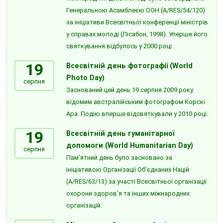
Генеральною Асамблеєю ООН (A/RES/54/120)
за ініціативи Всесвітньої конференції міністрів
у справах молоді (Лісабон, 1998). Уперше його
святкування відбулось у 2000 році.
19
Всесвітній день фотографії (World
Photo Day)
серпня
Заснований цей день 19 серпня 2009 року
відомим австралійським фотографом Корскі
Ара. Подію вперше відсвяткували у 2010 році.
19
Всесвітній день гуманітарної
допомоги (World Humanitarian Day)
серпня
Пам’ятний день було засновано за
ініціативою Організації Об’єднаних Націй
(A/RES/63/13) за участі Всесвітньої організації
охорони здоров’я та інших міжнародних
організацій.