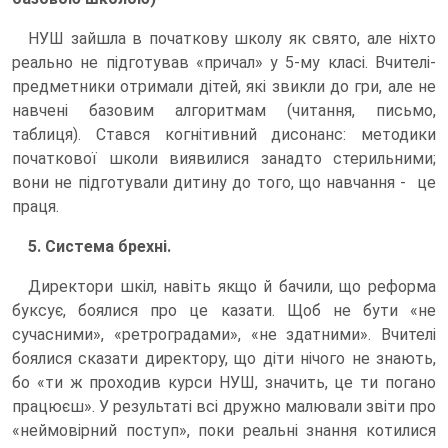
НУШ зайшла в початкову школу як свято, але ніхто
реально не підготував «причал» у 5-му класі. Вчителі-
предметники отримали дітей, які звикли до гри, але не
навчені базовим алгоритмам (читання, письмо,
таблиця). Стався когнітивний дисонанс: методики
початкової школи виявилися занадто стерильними;
вони не підготували дитину до того, що навчання - це
праця.
5. Система брехні.
Директори шкіл, навіть якщо й бачили, що реформа
буксує, боялися про це казати. Щоб не бути «не
сучасними», «ретроградами», «не здатними». Вчителі
боялися сказати директору, що діти нічого не знають,
бо «ти ж проходив курси НУШ, значить, це ти погано
працюєш». У результаті всі дружно малювали звіти про
«неймовірний поступ», поки реальні знання котилися