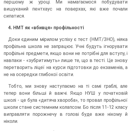
першому ж уроці. Ми намагаємося побудувати
вишуканий пентхаус на поверхах, які вже почали
сипатися.
4. НМТ як «вбивця» профільності
Доки єдиним мірилом успіху є тест (НМТ/ЗНО), ніяка
профільна школа не запрацює. Учні будуть ігнорувати
профільні предмети, якщо вони не потрібні для вступу, і
навпаки - «зубритимуть» лише те, що в тесті. Це знову
перетворить ліцеї на курси підготовки до екзаменів, а
не на осередки глибокої освіти.
Тобто, ми знову наступаємо на ті самі граблі, але
тепер вони більші й важчі. Якщо НУШ у початковій
школі - це була «дитяча хвороба», то провал профільної
школи стане системним колапсом. Бо після 11-12 класу
виправляти порожнечу в голові буде вже нікому й
ніколи.