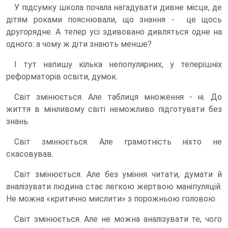
У підсумку школа почала нагадувати дивне місце, де
дітям роками пояснювали, що знання - це щось
другорядне. А тепер усі здивовано дивляться одне на
одного: а чому ж діти знають менше?
І тут напишу кілька непопулярних, у теперішніх
реформаторів освіти, думок.
Світ змінюється. Але таблиця множення - ні. До
життя в мінливому світі неможливо підготувати без
знань.
Світ змінюється. Але грамотність ніхто не
скасовував.
Світ змінюється. Але без уміння читати, думати й
аналізувати людина стає легкою жертвою маніпуляцій.
Не можна «критично мислити» з порожньою головою.
Світ змінюється. Але не можна аналізувати те, чого