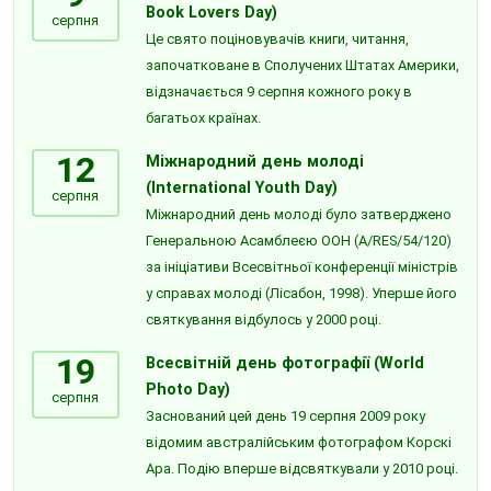
Book Lovers Day)
серпня
Це свято поціновувачів книги, читання,
започатковане в Сполучених Штатах Америки,
відзначається 9 серпня кожного року в
багатьох країнах.
12
Міжнародний день молоді
(International Youth Day)
серпня
Міжнародний день молоді було затверджено
Генеральною Асамблеєю ООН (A/RES/54/120)
за ініціативи Всесвітньої конференції міністрів
у справах молоді (Лісабон, 1998). Уперше його
святкування відбулось у 2000 році.
19
Всесвітній день фотографії (World
Photo Day)
серпня
Заснований цей день 19 серпня 2009 року
відомим австралійським фотографом Корскі
Ара. Подію вперше відсвяткували у 2010 році.