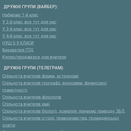
ДРУЖНІ ГРУПИ (ВАЙБЕР):
Набираю 1-й клас
У 2-й клас, все тут для нас
У 3-й клас, все тут для нас
У 4-й клас, все тут для нас
НУШ 5-9 КЛАСИ
Вихователі ГПД
Куплю/продам:все для вчителя
ДРУЖНІ ГРУПИ (ТЕЛЕГРАМ):
Спільнота вчителів фізики, астрономії
Спільнота вчителів географії, економіки, фінансової
грамотності
Спільнота вчителів-філологів
Спільнота вчителів хімії
Спільнота вчителів біології, довкілля, пізнаємо природу, ЗБД
Спільнота вчителів історії, правознавства, громадянської
освіти