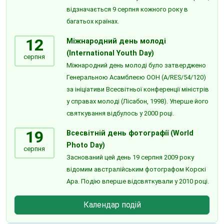
відзначається 9 серпня кожного року в
багатьох країнах.
12
Міжнародний день молоді
(International Youth Day)
серпня
Міжнародний день молоді було затверджено
Генеральною Асамблеєю ООН (A/RES/54/120)
за ініціативи Всесвітньої конференції міністрів
у справах молоді (Лісабон, 1998). Уперше його
святкування відбулось у 2000 році.
19
Всесвітній день фотографії (World
Photo Day)
серпня
Заснований цей день 19 серпня 2009 року
відомим австралійським фотографом Корскі
Ара. Подію вперше відсвяткували у 2010 році.
Календар подій