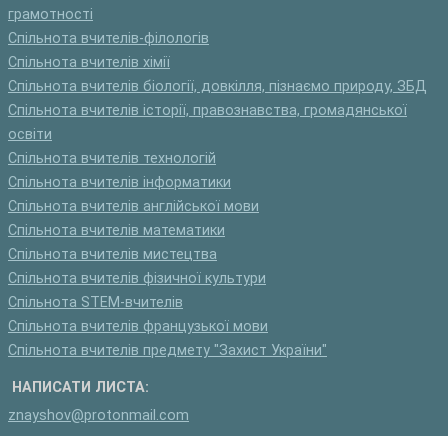
грамотності
Спільнота вчителів-філологів
Спільнота вчителів хімії
Спільнота вчителів біології, довкілля, пізнаємо природу, ЗБД
Спільнота вчителів історії, правознавства, громадянської
освіти
Спільнота вчителів технологій
Спільнота вчителів інформатики
Спільнота вчителів англійської мови
Спільнота вчителів математики
Спільнота вчителів мистецтва
Спільнота вчителів фізичної культури
Спільнота STEM-вчителів
Спільнота вчителів французької мови
Спільнота вчителів предмету "Захист України"
НАПИСАТИ ЛИСТА:
znayshov@protonmail.com