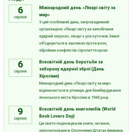
6
Міжнародний день «Лікарі світу за
мир»
серпня
У цей особливий день, запроваджений
організацією «Лікарі світу за запобігання
ядерній загрозі», лікарі з усіх куточків Землі
об’єднуються в закликах проти воєн,
збройних конфліктів і пролиття крові
6
Всесвітній день боротьби за
заборону ядерної зброї (День
серпня
Хіросіми)
Міжнародний день «Лікарі світу за мир»
відзначається в річницю дня бомбардування
японського міста Хіросіми в 1945 році.
9
Всесвітній день книголюбів (World
Book Lovers Day)
серпня
Це свято поціновувачів книги, читання,
започатковане в Сполучених Штатах Америки,