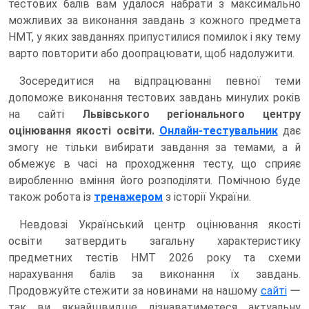
тестових балів вам удалося набрати з максимально
можливих за виконання завдань з кожного предмета
НМТ, у яких завданнях припустилися помилок і яку тему
варто повторити або доопрацювати, щоб надолужити.
Зосередитися на відпрацюванні певної теми
допоможе виконання тестових завдань минулих років
на сайті
Львівського регіонального центру
оцінювання якості освіти.
Онлайн-тестувальник
дає
змогу не тільки вибирати завдання за темами, а й
обмежує в часі на проходження тесту, що сприяє
виробленню вміння його розподіляти. Помічною буде
також робота із
тренажером
з історії України.
Невдовзі Український центр оцінювання якості
освіти затвердить загальну характеристику
предметних тестів НМТ 2026 року та схеми
нарахування балів за виконання їх завдань.
Продовжуйте стежити за новинами на нашому
сайті
ー
так ви якнайшвидше дізнаватиметеся актуальну