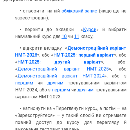
• створити на ній
обліковий запис
(якщо ще не
зареєстровані);
• перейти до вкладки «
Курси
» й вибрати
навчальний курс для
10
чи
11
класу;
• відкрити вкладку «
Демонстраційний варіант
НМТ-2026
», або «
НМТ-2025: перший варіант
», або
«
НМТ-2025: другий варіант
», або
«
Демонстраційний варіант НМТ-2025
», або
«
Демонстраційний варіант НМТ-2024
», або з
першим
чи
другим
тренувальним варіантом
НМТ-2024, або з
першим
чи
другим
тренувальним
варіантом НМТ-2023;
• натиснути на «Переглянути курс», а потім — на
«Зареєструйтеся» — у такий спосіб ви отримаєте
повний доступ до курсу для перегляду й
виконання тестових завдань.