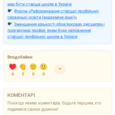
має бути старша школа в Україні
☛
Форум «Реформування старшої профільної
середньої освіти (академічні ліцеї)»
☛
Зменшення кількості обов’язкових дисциплін і
полігалузеві профілі: яким буде наповнення
старшої профільної школи в Україні
Вподобайки:
0
0
0
0
КОМЕНТАРІ
Поки що немає коментарів. Будьте першим, хто
поділився своєю думкою!