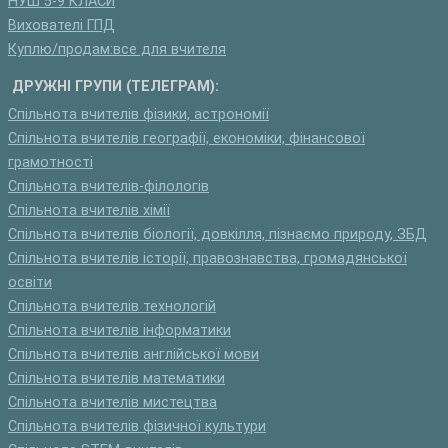
НУШ 5-9 КЛАСИ
Вихователі ГПД
Куплю/продам:все для вчителя
ДРУЖНІ ГРУПИ (ТЕЛЕГРАМ):
Спільнота вчителів фізики, астрономії
Спільнота вчителів географії, економіки, фінансової
грамотності
Спільнота вчителів-філологів
Спільнота вчителів хімії
Спільнота вчителів біології, довкілля, пізнаємо природу, ЗБД
Спільнота вчителів історії, правознавства, громадянської
освіти
Спільнота вчителів технологій
Спільнота вчителів інформатики
Спільнота вчителів англійської мови
Спільнота вчителів математики
Спільнота вчителів мистецтва
Спільнота вчителів фізичної культури