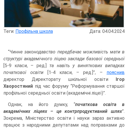
Теги:
Профільна школа
Дата: 04.04.2024
“
Чинне законодавство передбачає можливість мати в
структурі академічного ліцею заклади базової середньої
[5-9 класи, – ред.]
та навіть у виняткових випадках
початкової освіти
[1-4 класи, – ред.]”, –
пояснив
директор Директорату шкільної освіти
Ігор
Хворостяний
під час форуму “Реформування старшої
профільної середньої освіти (академічні ліцеї)”.
Однак, на його думку, “
початкова освіта в
академічних ліцеях – це контрпродуктивний шлях
”.
Зокрема, Міністерство освіти і науки зараз активно
працює з народними депутатами над поправками до