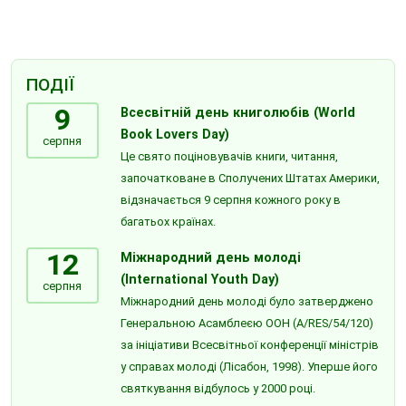
ПОДІЇ
9
Всесвітній день книголюбів (World
Book Lovers Day)
серпня
Це свято поціновувачів книги, читання,
започатковане в Сполучених Штатах Америки,
відзначається 9 серпня кожного року в
багатьох країнах.
12
Міжнародний день молоді
(International Youth Day)
серпня
Міжнародний день молоді було затверджено
Генеральною Асамблеєю ООН (A/RES/54/120)
за ініціативи Всесвітньої конференції міністрів
у справах молоді (Лісабон, 1998). Уперше його
святкування відбулось у 2000 році.