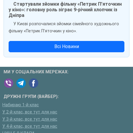
Стартували зйомки фільму «Петрик П’яточкин
у кіно»: головну роль зіграє 9-річний хлопчик із
Дніпра
У Києві розпочалися зйомки сімейного художнього
фільму «Петрик П’яточкин у кіно».
Всі Новини
МИ У СОЦІАЛЬНИХ МЕРЕЖАХ:
ДРУЖНІ ГРУПИ (ВАЙБЕР):
Набираю 1-й клас
У 2-й клас, все тут для нас
У 3-й клас, все тут для нас
У 4-й клас, все тут для нас