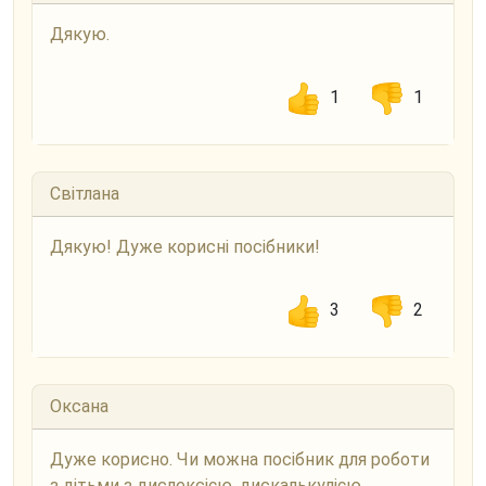
Дякую.
1
1
Світлана
Дякую! Дуже корисні посібники!
3
2
Оксана
Дуже корисно. Чи можна посібник для роботи
з дітьми з дислексією, дискалькулією,