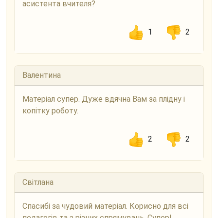
асистента вчителя?
1
2
Валентина
Матеріал супер. Дуже вдячна Вам за плідну і
копітку роботу.
2
2
Світлана
Спасибі за чудовий матеріал. Корисно для всі
педагогів та з різних спрямувань. Супер!