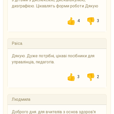
дизграфією. Цікавлять форми роботи Дякую
4
3
Раїса.
Дякую. Дуже потрібні, цікаві посібники для
управлінців, педагогів.
3
2
Людмила
Доброго дня. для вчителів з основ здоров'я