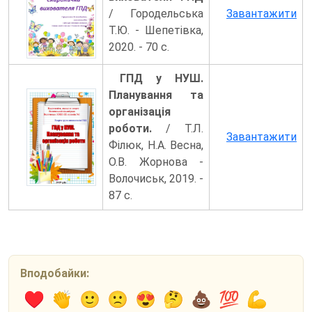
/ Городельська
Завантажити
Т.Ю. - Шепетівка,
2020. - 70 с.
ГПД у НУШ.
Планування та
організація
роботи.
/ Т.Л.
Завантажити
Філюк, Н.А. Весна,
О.В. Жорнова -
Волочиськ, 2019. -
87 с.
Вподобайки: