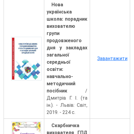
Нова
українська
школа: порадник
вихователю
групи
продовженого
дня у закладах
загальної
Завантажити
середньої
освіти:
навчально-
методичний
посібник
/
Дмитрів Г. І. (та
ін.). - Львів: Світ,
2019. - 224 с.
Скарбничка
вихователя ГПД