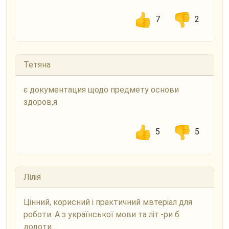
7
2
Тетяна
є документация щодо предмету основи
здоров,я
5
5
Лілія
Цінний, корисний і практичний мвтеріал для
роботи. А з української мови та літ.-ри б
додоти...