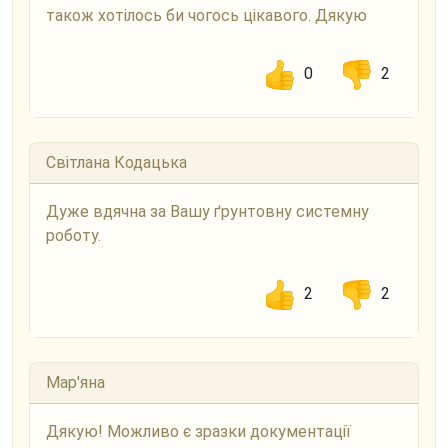
також хотілось би чогось цікавого. Дякую
0
2
Світлана Кодацька
Дуже вдячна за Вашу ґрунтовну системну
роботу.
2
2
Мар'яна
Дякую! Можливо є зразки документації