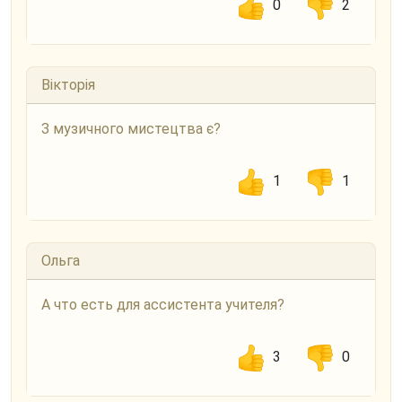
0
2
Вікторія
З музичного мистецтва є?
1
1
Ольга
А что есть для ассистента учителя?
3
0