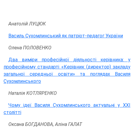
Анатолій ЛУЦЮК
Василь Сухомлинський як патріот-педагог України
Олена ПОЛОВЕНКО
Два виміри професійної діяльності керівника: у
професійному стандарті «Керівник (директор) закладу
загальної середньої освіти» та поглядах Василя
Сухомлинського
Наталія КОТЛЯРЕНКО
Чому ідеї Василя Сухомлинського актуальні у ХХІ
столітті
Оксана БОГДАНОВА, Аліна ГАЛАТ