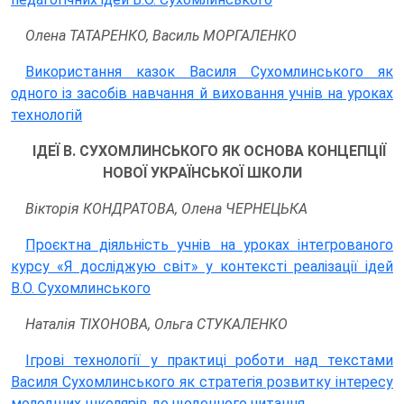
Олена ТАТАРЕНКО, Василь МОРГАЛЕНКО
Використання казок Василя Сухомлинського як
одного із засобів навчання й виховання учнів на уроках
технологій
ІДЕЇ В. СУХОМЛИНСЬКОГО ЯК ОСНОВА КОНЦЕПЦІЇ
НОВОЇ УКРАЇНСЬКОЇ ШКОЛИ
Вікторія КОНДРАТОВА, Олена ЧЕРНЕЦЬКА
Проєктна діяльність учнів на уроках інтегрованого
курсу «Я досліджую світ» у контексті реалізації ідей
В.О. Сухомлинського
Наталія ТІХОНОВА, Ольга СТУКАЛЕНКО
Ігрові технології у практиці роботи над текстами
Василя Сухомлинського як стратегія розвитку інтересу
молодших школярів до щоденного читання