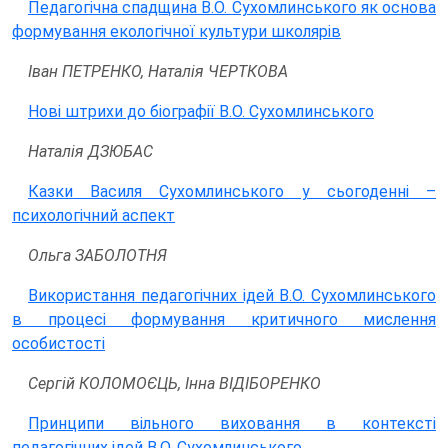
Педагогічна спадщина В.О. Сухомлинського як основа
формування екологічної культури школярів
Іван ПЕТРЕНКО, Наталія ЧЕРТКОВА
Нові штрихи до біографії В.О. Сухомлинського
Наталія ДЗЮБАС
Казки Василя Сухомлинського у сьогоденні –
психологічний аспект
Ольга ЗАБОЛОТНЯ
Використання педагогічних ідей В.О. Сухомлинського
в процесі формування критичного мислення
особистості
Сергій КОЛОМОЄЦЬ, Інна ВІДІБОРЕНКО
Принципи вільного виховання в контексті
педагогічних ідей В.О. Сухомлинського