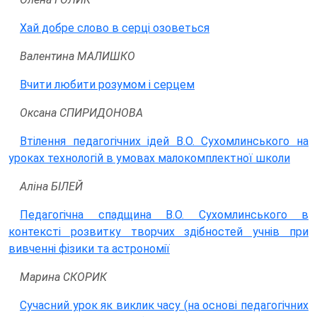
Хай добре слово в серці озоветься
Валентина МАЛИШКО
Вчити любити розумом і серцем
Оксана СПИРИДОНОВА
Втілення педагогічних ідей В.О. Сухомлинського на
уроках технологій в умовах малокомплектної школи
Аліна БІЛЕЙ
Педагогічна спадщина В.О. Сухомлинського в
контексті розвитку творчих здібностей учнів при
вивченні фізики та астрономії
Марина СКОРИК
Сучасний урок як виклик часу (на основі педагогічних