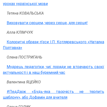
уроках української мови
Тетяна КОВАЛЬСЬКА
Виховувати серцем, через серце, для серця!
Алла КЛІМЧУК
Колоритні образи п’єси І.П. Котляревського «Наталка
Полтавка»
Олена ПОСТРИГАНЬ
Мудрець педагогіки, чиї поради не втрачають своєї
актуальності і в наш буремний час
Валентина ЯЦЕЙКО
#ПедДвіж «Будь-яка творчість не терпить
шаблону», або Дофамін для вчителя
Олена ГОЛИК