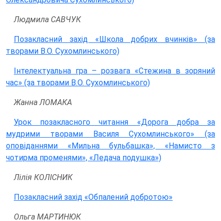
Людмила САВЧУК
Позакласний захід «Школа добрих вчинків» (за
творами В.О. Сухомлинського)
Інтелектуальна гра – розвага «Стежина в зоряний
час» (за творами В.О. Сухомлинського)
Жанна ЛОМАКА
Урок позакласного читання «Дорога добра за
мудрими творами Василя Сухомлинського» (за
оповіданнями «Мильна бульбашка», «Намисто з
чотирма променями», «Ледача подушка»)
Лілія КОЛІСНИК
Позакласний захід «Обпалений добротою»
Ольга МАРТИНЮК