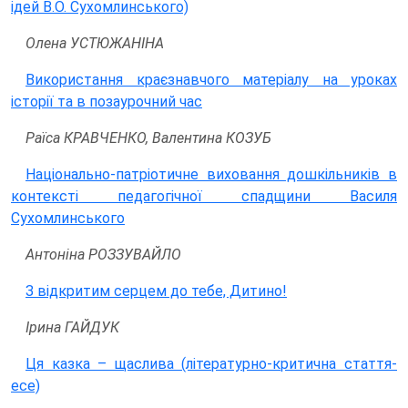
ідей В.О. Сухомлинського)
Олена УСТЮЖАНІНА
Використання краєзнавчого матеріалу на уроках
історії та в позаурочний час
Раїса КРАВЧЕНКО, Валентина КОЗУБ
Національно-патріотичне виховання дошкільників в
контексті педагогічної спадщини Василя
Сухомлинського
Антоніна РОЗЗУВАЙЛО
З відкритим серцем до тебе, Дитино!
Ірина ГАЙДУК
Ця казка – щаслива (літературно-критична стаття-
есе)