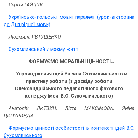
Сергій ГАЙДУК
Українсько-польські мовні паралелі (урок-вікторина
до Дня рідної мови)
Людмила ЯВТУШЕНКО
Сухомлинський у моєму житті
ФОРМУЄМО МОРАЛЬНІ ЦІННОСТІ…
Упровадження ідей Василя Сухомлинського в
практику роботи (з досвіду роботи
Олександрійського педагогічного фахового
коледжу імені В.О. Сухомлинського)
Анатолій ЛИТВИН, Літта МАКСІМОВА, Яніна
ЦИПУРИНДА
Формуємо цінності особистості в контексті ідей В.О.
Сухомлинського