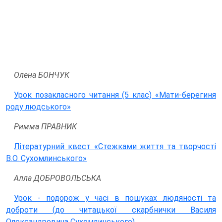
Олена БОНЧУК
Урок позакласного читання (5 клас) «Мати-берегиня
роду людського»
Римма ПРАВНИК
Літературний квест «Стежками життя та творчості
В.О. Сухомлинського»
Алла ДОБРОВОЛЬСЬКА
Урок - подорож у часі в пошуках людяності та
доброти (до читацької скарбнички Василя
Олександровича Сухомлинського)