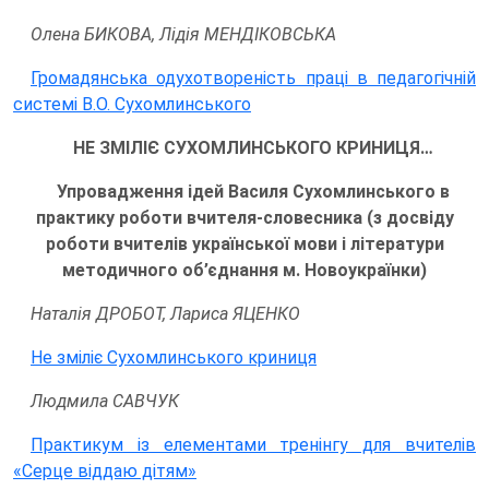
Олена БИКОВА, Лідія МЕНДІКОВСЬКА
Громадянська одухотвореність праці в педагогічній
системі В.О. Сухомлинського
НЕ ЗМІЛІЄ СУХОМЛИНСЬКОГО КРИНИЦЯ…
Упровадження ідей Василя Сухомлинського в
практику роботи вчителя-словесника (з досвіду
роботи вчителів української мови і літератури
методичного об’єднання м. Новоукраїнки)
Наталія ДРОБОТ, Лариса ЯЦЕНКО
Не зміліє Сухомлинського криниця
Людмила САВЧУК
Практикум із елементами тренінгу для вчителів
«Серце віддаю дітям»